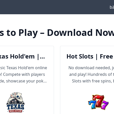
bà
 to Play – Download Now
xas Hold'em |
Hot Slots | Free
attle Online
Online
ssic Texas Hold'em online
No download needed, ju
e! Compete with players
and play! Hundreds of
de, showcase your poker
Slots with free spins,
 and win real cash prizes!
rounds, and non-stop