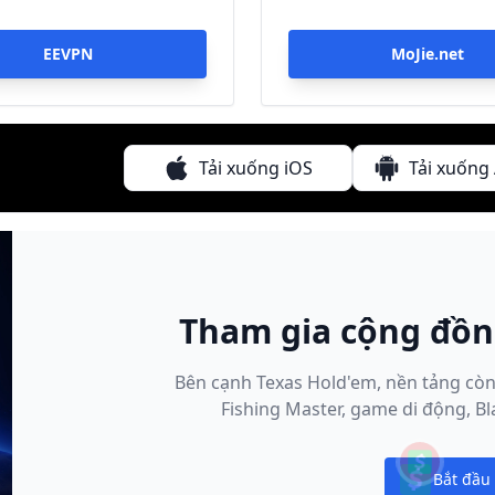
EEVPN
MoJie.net
Tải xuống iOS
Tải xuống
Tham gia cộng đồn
game lớn nh
Bên cạnh Texas Hold'em, nền tảng còn
Fishing Master, game di động, Bl
Bắt đầu
Notification