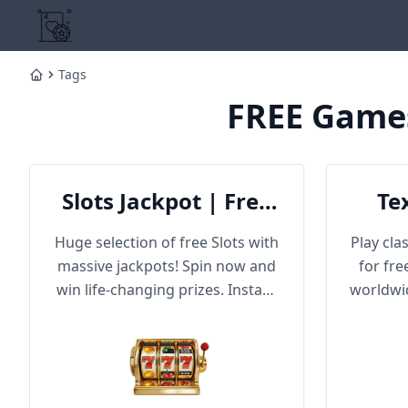
Tags
Home
FREE Games
Slots Jackpot | Free
Te
Play & Win Big
B
Huge selection of free Slots with
Play cla
massive jackpots! Spin now and
for fre
win life-changing prizes. Instant
worldwi
play, real excitement!
skills,