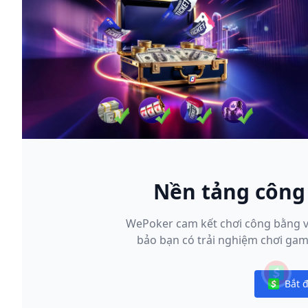
Nền tảng công
WePoker cam kết chơi công bằng v
bảo bạn có trải nghiệm chơi gam
Bắt 
Notificat