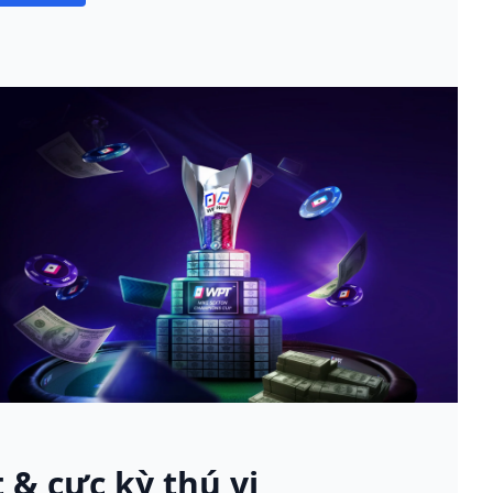
 & cực kỳ thú vị