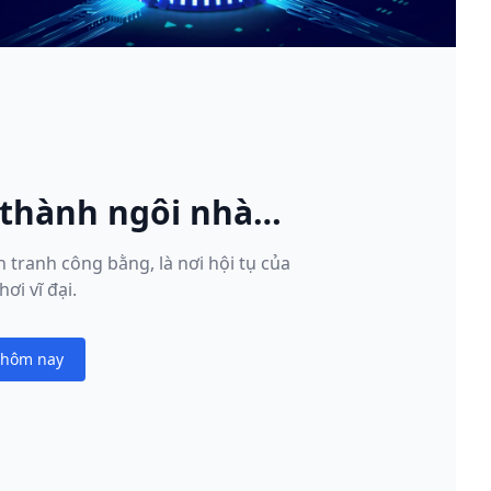
 thành ngôi nhà
 mới của bạn
h tranh công bằng, là nơi hội tụ của
ơi vĩ đại.
 hôm nay
s