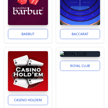
BARBUT
BACCARAT
ROYAL CLUB
CASINO HOLDEM