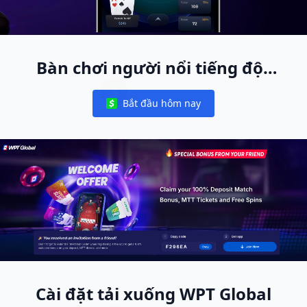
Bàn chơi người nổi tiếng độc
nhất
Bắt đầu hôm nay
Notifications
Cài đặt tải xuống WPT Global