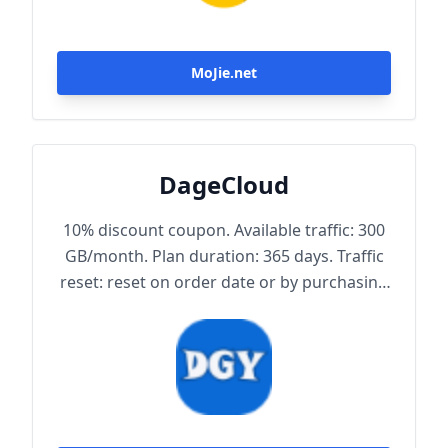
MoJie.net
DageCloud
10% discount coupon. Available traffic: 300
GB/month. Plan duration: 365 days. Traffic
reset: reset on order date or by purchasing
traffic package. Maximum achievable
bandwidth: 1000 Mbps. Node protocol:
Trojan.