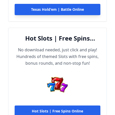
Texas Hold'em | Battle Online
Hot Slots | Free Spins
Online
No download needed, just click and play!
Hundreds of themed Slots with free spins,
bonus rounds, and non-stop fun!
Hot Slots | Free Spins Online