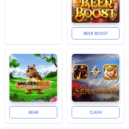
BEER BOOST
BEAR
CLASH