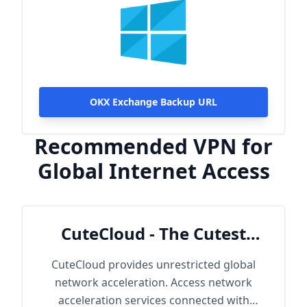
OKX Exchange Backup URL
Recommended VPN for
Global Internet Access
CuteCloud - The Cutest
Cloud
CuteCloud provides unrestricted global
network acceleration. Access network
acceleration services connected with