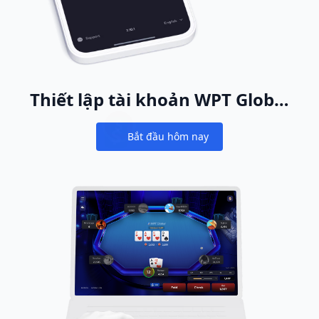
Thiết lập tài khoản WPT Global
của bạn
Bắt đầu hôm nay
Notifications