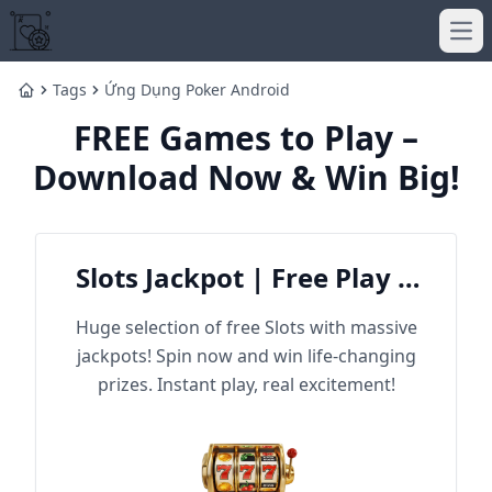
Ope
Tags
Ứng Dụng Poker Android
Home
FREE Games to Play –
Download Now & Win Big!
Slots Jackpot | Free Play &
Win Big
Huge selection of free Slots with massive
jackpots! Spin now and win life-changing
prizes. Instant play, real excitement!