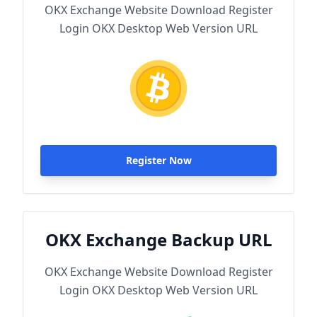
OKX Exchange Website Download Register
Login OKX Desktop Web Version URL
Register Now
OKX Exchange Backup URL
OKX Exchange Website Download Register
Login OKX Desktop Web Version URL