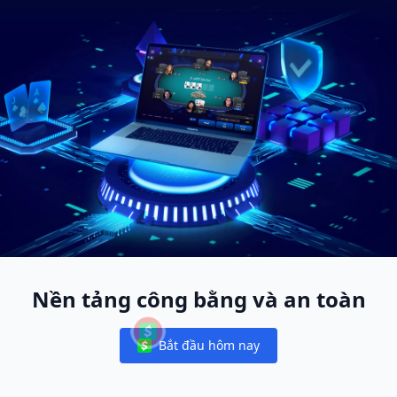
Nền tảng công bằng và an toàn
Bắt đầu hôm nay
Notifications