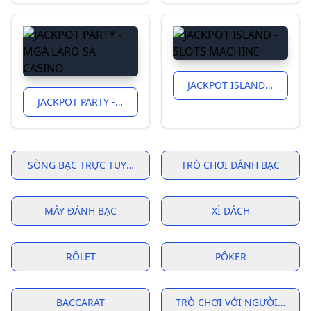
JACKPOT ISLAND - SLOTS MACHINE
JACKPOT PARTY - MGA LARO SA CASINO
SÒNG BẠC TRỰC TUYẾN
TRÒ CHƠI ĐÁNH BẠC
MÁY ĐÁNH BẠC
XÌ DÁCH
RỒLET
PÔKER
BACCARAT
TRÒ CHƠI VỚI NGƯỜI CHIA B