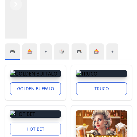
Previous
Next
🎮
🎰
♠️
🎲
🎮
🎰
♠️
GOLDEN BUFFALO
TRUCO
HOT BET