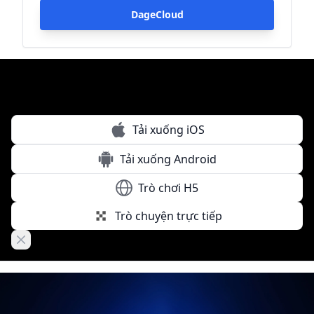
DageCloud
Tải xuống iOS
Tải xuống Android
Trò chơi H5
Trò chuyện trực tiếp
Close banner