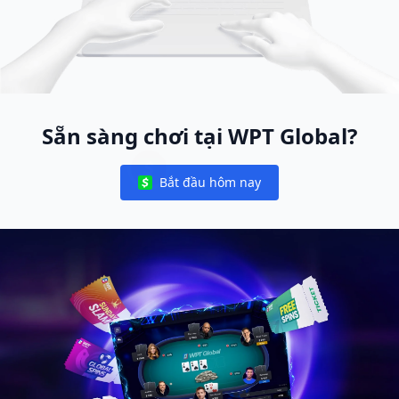
Sẵn sàng chơi tại WPT Global?
Bắt đầu hôm nay
Notifications