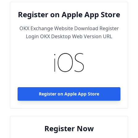
Register on Apple App Store
OKX Exchange Website Download Register
Login OKX Desktop Web Version URL
Register on Apple App Store
Register Now