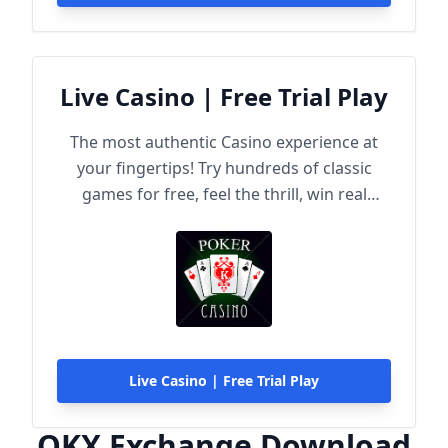
Live Casino | Free Trial Play
The most authentic Casino experience at
your fingertips! Try hundreds of classic
games for free, feel the thrill, win real
rewards!
Live Casino | Free Trial Play
OKX Exchange Download