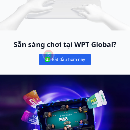
Sẵn sàng chơi tại WPT Global?
Bắt đầu hôm nay
Notifications