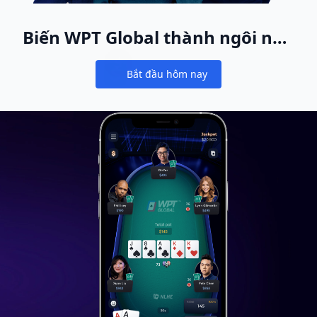
Biến WPT Global thành ngôi nhà
poker online mới của bạn
Bắt đầu hôm nay
Notifications