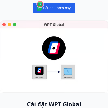
Bắt đầu hôm nay
Notifications
Cài đặt WPT Global