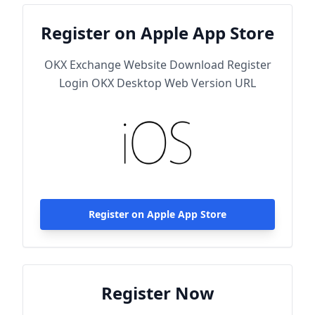
Register on Apple App Store
OKX Exchange Website Download Register
Login OKX Desktop Web Version URL
Register on Apple App Store
Register Now