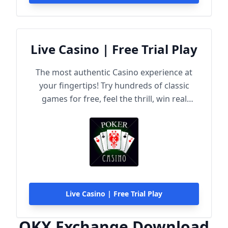
Live Casino | Free Trial Play
The most authentic Casino experience at
your fingertips! Try hundreds of classic
games for free, feel the thrill, win real
rewards!
Live Casino | Free Trial Play
OKX Exchange Download