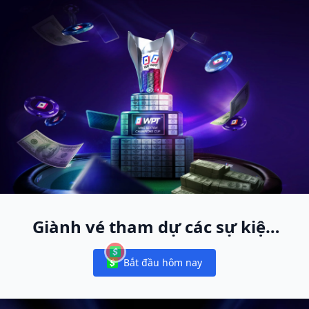
Giành vé tham dự các sự kiện
WPT trực tiếp toàn cầu
Bắt đầu hôm nay
Notifications