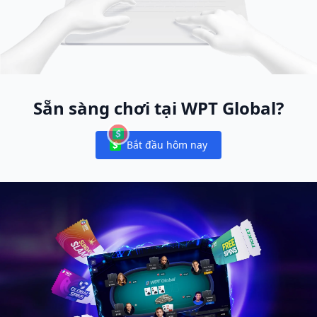
Sẵn sàng chơi tại WPT Global?
Bắt đầu hôm nay
Notifications