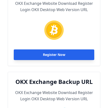
OKX Exchange Website Download Register
Login OKX Desktop Web Version URL
Register Now
OKX Exchange Backup URL
OKX Exchange Website Download Register
Login OKX Desktop Web Version URL