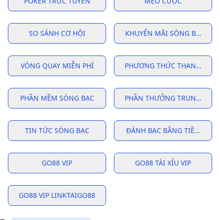
PÔKER TRỰC TUYẾN
MẸO CƯỢC
SO SÁNH CƠ HỘI
KHUYẾN MÃI SÒNG BẠC
VÒNG QUAY MIỄN PHÍ
PHƯƠNG THỨC THANH TOÁ
PHẦN MỀM SÒNG BẠC
PHẦN THƯỞNG TRUNG THÀ
TIN TỨC SÒNG BẠC
ĐÁNH BẠC BẰNG TIỀN THẬT
GO88 VIP
GO88 TÀI XỈU VIP
GO88 VIP LINKTAIGO88