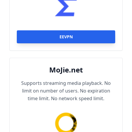
EEVPN
MoJie.net
Supports streaming media playback. No
limit on number of users. No expiration
time limit. No network speed limit.