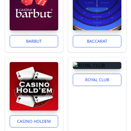
BARBUT
BACCARAT
ROYAL CLUB
CASINO HOLDEM