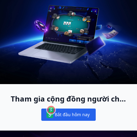
Tham gia cộng đồng người chơi
cash game lớn nhất thế giới
Bắt đầu hôm nay
Notifications