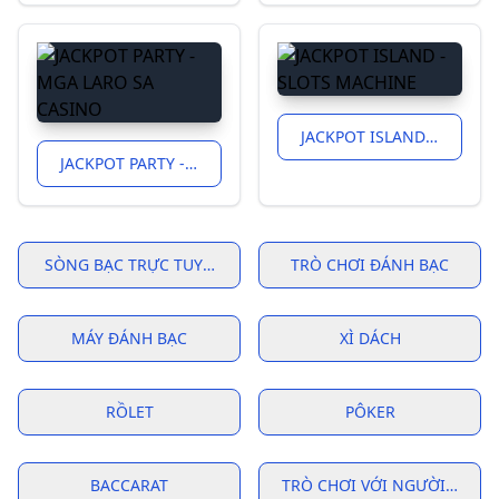
JACKPOT ISLAND - SLOTS MACHINE
JACKPOT PARTY - MGA LARO SA CASINO
SÒNG BẠC TRỰC TUYẾN
TRÒ CHƠI ĐÁNH BẠC
MÁY ĐÁNH BẠC
XÌ DÁCH
RỒLET
PÔKER
BACCARAT
TRÒ CHƠI VỚI NGƯỜI CHIA B