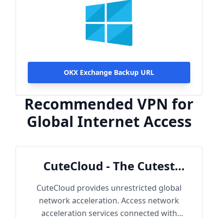
OKX Exchange Backup URL
Recommended VPN for
Global Internet Access
CuteCloud - The Cutest
Cloud
CuteCloud provides unrestricted global
network acceleration. Access network
acceleration services connected with