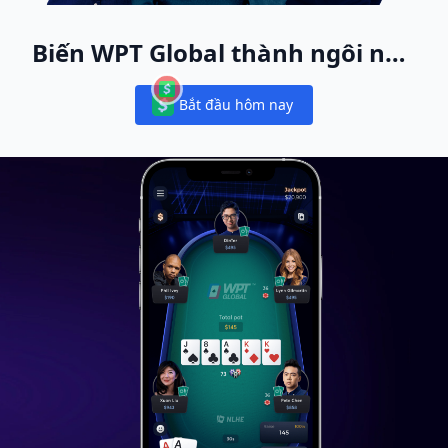
Biến WPT Global thành ngôi nhà
poker online mới của bạn
Bắt đầu hôm nay
Notifications