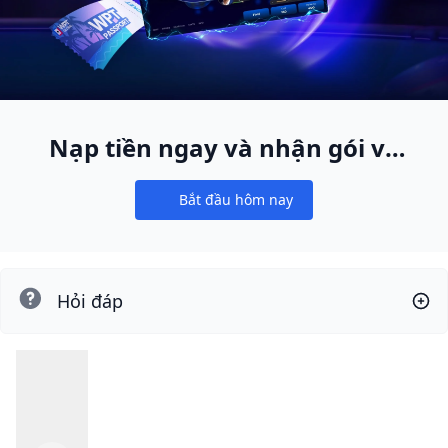
Nạp tiền ngay và nhận gói vé
WPT® Global của bạn
Bắt đầu hôm nay
Notifications
Hỏi đáp