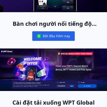
Bàn chơi người nổi tiếng độc
nhất
Bắt đầu hôm nay
Notifications
Cài đặt tải xuống WPT Global