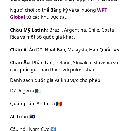
Người chơi có thể đăng ký và tải xuống
WPT
Global
từ các khu vực sau:
Châu Mỹ Latinh
: Brazil, Argentina, Chile, Costa
Rica và một số quốc gia khác.
Châu Á
: Ấn Độ, Nhật Bản, Malaysia, Hàn Quốc, v.v.
Châu Âu
: Phần Lan, Ireland, Slovakia, Slovenia và
các quốc gia thân thiện với poker khác.
Danh sách quốc gia và khu vực cho phép:
DZ: Algeria 🇩🇿
Quảng cáo: Andorra 🇦🇩
AI: Lươn 🇦🇮
Câu hỏi: Nam Cực 🇦🇶