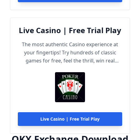
Live Casino | Free Trial Play
The most authentic Casino experience at
your fingertips! Try hundreds of classic
games for free, feel the thrill, win real
rewards!
Live Casino | Free Trial Play
OKX Exchange Download