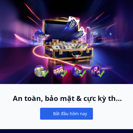
An toàn, bảo mật & cực kỳ thú
vị
Bắt đầu hôm nay
Notifications