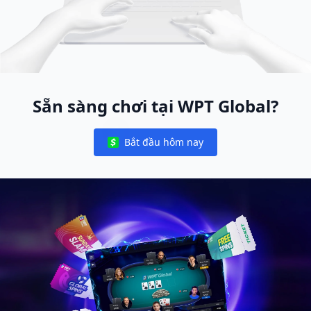
Sẵn sàng chơi tại WPT Global?
Bắt đầu hôm nay
Notifications