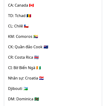
CA: Canada 🇨🇦
TD: Tchad 🇹🇩
CL: Chilê 🇨🇱
KM: Comoros 🇰🇲
CK: Quần đảo Cook 🇨🇰
CR: Costa Rica 🇨🇷
CI: Bờ Biển Ngà 🇨🇮
Nhân sự: Croatia 🇭🇷
Djibouti 🇩🇯
DM: Dominica 🇩🇲