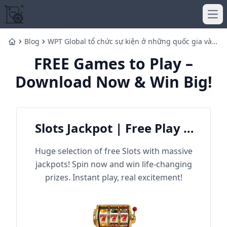
Ope
Blogs
WPT Global tổ chức sự kiện ở những quốc gia và
Home
khu vực nào?
FREE Games to Play –
Download Now & Win Big!
Slots Jackpot | Free Play &
Win Big
Huge selection of free Slots with massive
jackpots! Spin now and win life-changing
prizes. Instant play, real excitement!