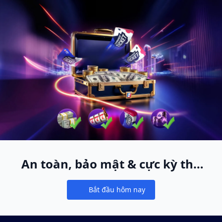
An toàn, bảo mật & cực kỳ thú
vị
Bắt đầu hôm nay
Notifications