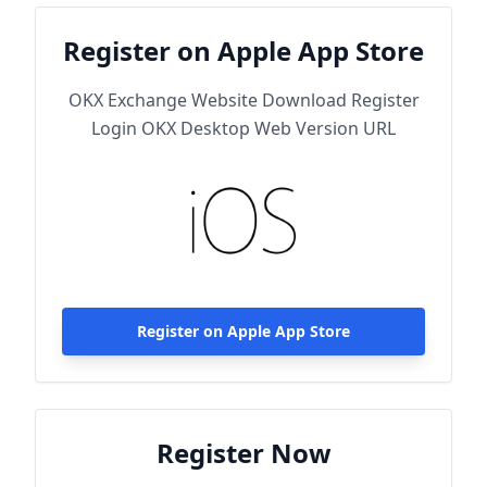
Register on Apple App Store
OKX Exchange Website Download Register
Login OKX Desktop Web Version URL
Register on Apple App Store
Register Now