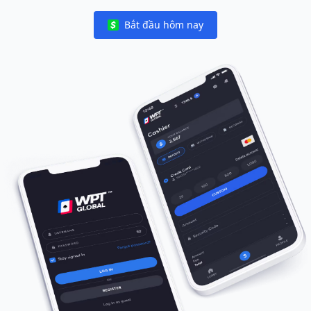
Bắt đầu hôm nay
Notifications