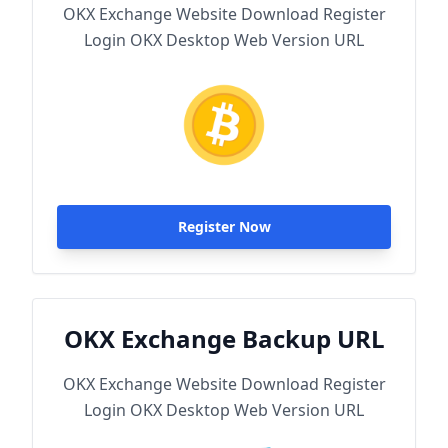
OKX Exchange Website Download Register
Login OKX Desktop Web Version URL
Register Now
OKX Exchange Backup URL
OKX Exchange Website Download Register
Login OKX Desktop Web Version URL