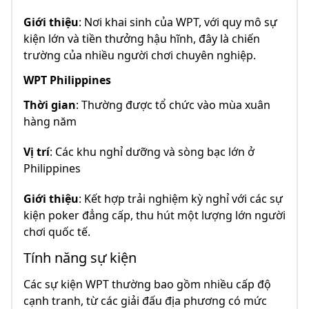
Giới thiệu
: Nơi khai sinh của WPT, với quy mô sự
kiện lớn và tiền thưởng hậu hĩnh, đây là chiến
trường của nhiều người chơi chuyên nghiệp.
WPT Philippines
Thời gian
: Thường được tổ chức vào mùa xuân
hàng năm
Vị trí
: Các khu nghỉ dưỡng và sòng bạc lớn ở
Philippines
Giới thiệu
: Kết hợp trải nghiệm kỳ nghỉ với các sự
kiện poker đẳng cấp, thu hút một lượng lớn người
chơi quốc tế.
Tính năng sự kiện
Các sự kiện WPT thường bao gồm nhiều cấp độ
cạnh tranh, từ các giải đấu địa phương có mức