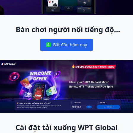
Bàn chơi người nổi tiếng độc
nhất
Bắt đầu hôm nay
Notifications
Cài đặt tải xuống WPT Global