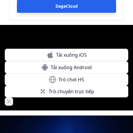
DageCloud
Tải xuống iOS
Tải xuống Android
Trò chơi H5
Trò chuyện trực tiếp
Close banner