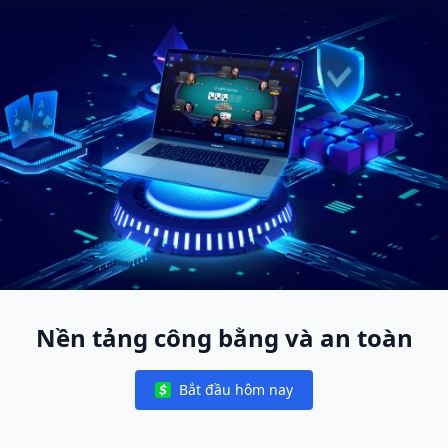
Nền tảng công bằng và an toàn
Bắt đầu hôm nay
Notifications