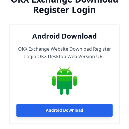
Register Login
Android Download
OKX Exchange Website Download Register
Login OKX Desktop Web Version URL
Android Download