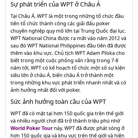
Sự phát triển của WPT ở Châu Á
Tại Châu Á, WPT là một trong những tổ chức đầu
tiên tổ chức thành công các giải đấu poker
chuyên nghiệp quy mô lớn tại Trung Quốc đại lục.
WPT National China được ra mắt vào năm 2012 và
sau đó WPT National Philippines đầu tiên đã được
thêm vào khu vực. Chủ tịch WPT Adam Pliska cho
biết trong một cuộc phỏng vấn rằng trong 7-8
năm tới, WPT có kế hoạch tổ chức một số sự kiện
siêu lớn ở châu Á, biến châu Á trở thành một
trong những khu vực phát triển nhanh nhất và có
ảnh hưởng nhất đối với poker.
Sức ảnh hưởng toàn cầu của WPT
WPT đã có mặt tại hơn 150 quốc gia trên thế giới
và nhiều người chơi đã trở thành triệu phú nhờ
World Poker Tour
này. WPT đã được phát sóng ở
hơn 150 quốc gia và khu vực trên thế giới và hiện