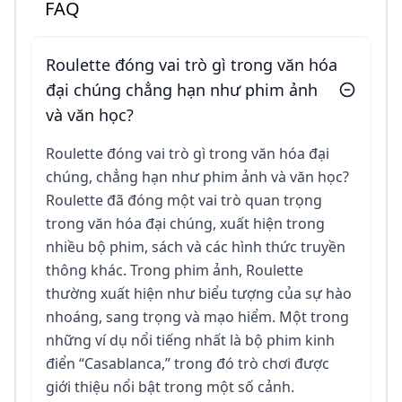
FAQ
Roulette đóng vai trò gì trong văn hóa
đại chúng chẳng hạn như phim ảnh
và văn học?
Roulette đóng vai trò gì trong văn hóa đại
chúng, chẳng hạn như phim ảnh và văn học?
Roulette đã đóng một vai trò quan trọng
trong văn hóa đại chúng, xuất hiện trong
nhiều bộ phim, sách và các hình thức truyền
thông khác. Trong phim ảnh, Roulette
thường xuất hiện như biểu tượng của sự hào
nhoáng, sang trọng và mạo hiểm. Một trong
những ví dụ nổi tiếng nhất là bộ phim kinh
điển “Casablanca,” trong đó trò chơi được
giới thiệu nổi bật trong một số cảnh.