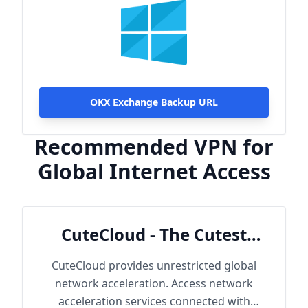
OKX Exchange Backup URL
Recommended VPN for
Global Internet Access
CuteCloud - The Cutest
Cloud
CuteCloud provides unrestricted global
network acceleration. Access network
acceleration services connected with