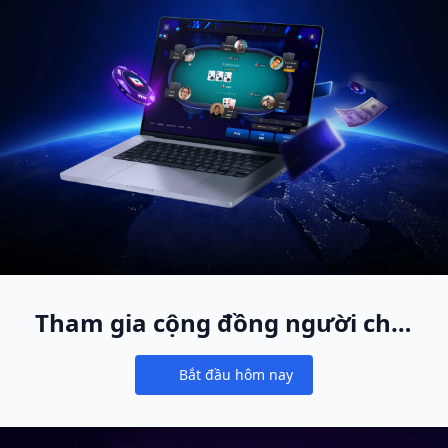
Tham gia cộng đồng người chơi
cash game lớn nhất thế giới
Bắt đầu hôm nay
Notifications