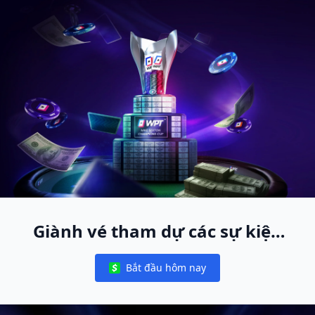
Giành vé tham dự các sự kiện
WPT trực tiếp toàn cầu
Bắt đầu hôm nay
Notifications