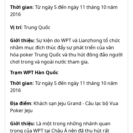
Thời gian
: Từ ngày 5 đến ngày 11 tháng 10 năm
2016
Vị trí
: Trung Quốc
Giới thiệu
: Sự kiện do WPT và Lianzhong tổ chức
nhằm mục đích thúc đẩy sự phát triển của văn
hóa poker Trung Quốc và thu hút đông đảo người
chơi trong và ngoài nước tham gia.
Trạm WPT Hàn Quốc
Thời gian
: Từ ngày 5 đến ngày 11 tháng 10 năm
2016
Địa điểm
: Khách sạn Jeju Grand - Câu lạc bộ Vua
Poker Jeju
Giới thiệu
: Là một trong những nhánh quan
trọng của WPT tại Châu Á nên đã thu hút rất