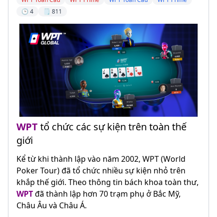
🕒 4
🗒️ 811
WPT
tổ chức các sự kiện trên toàn thế
giới
Kể từ khi thành lập vào năm 2002, WPT (World
Poker Tour) đã tổ chức nhiều sự kiện nhỏ trên
khắp thế giới. Theo thông tin bách khoa toàn thư,
WPT
đã thành lập hơn 70 trạm phụ ở Bắc Mỹ,
Châu Âu và Châu Á.