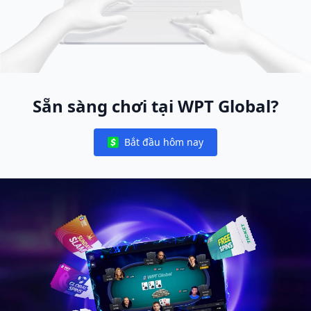
Sẵn sàng chơi tại WPT Global?
Bắt đầu hôm nay
Notifications