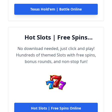
Texas Hold'em | Battle Online
Hot Slots | Free Spins
Online
No download needed, just click and play!
Hundreds of themed Slots with free spins,
bonus rounds, and non-stop fun!
Hot Slots | Free Spins Online