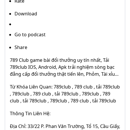
Rate
Download
Go to podcast
Share
789 Club game bài đổi thưởng uy tín nhất, Tải
789club IOS, Android, Apk trải nghiệm sòng bạc
đẳng cấp đổi thưởng thật tiến lên, Phỏm, Tài xỉu…
Từ Khóa Liên Quan: 789club , 789 club , tải 789club
, 789club , 789 club , tải 789club , 789club , 789
club , tải 789club , 789club , 789 club , tải 789club
Thông Tin Liên Hệ:
Địa Chỉ: 33/22 P. Phan Văn Trường, Tổ 15, Cầu Giấy,