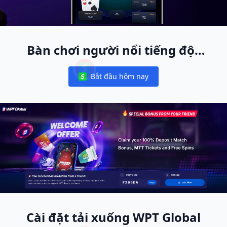
Bàn chơi người nổi tiếng độc
nhất
Bắt đầu hôm nay
Notifications
Cài đặt tải xuống WPT Global