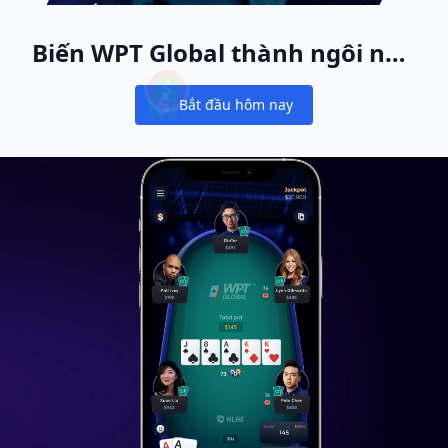
Biến WPT Global thành ngôi nhà
poker online mới của bạn
Bắt đầu hôm nay
Notifications