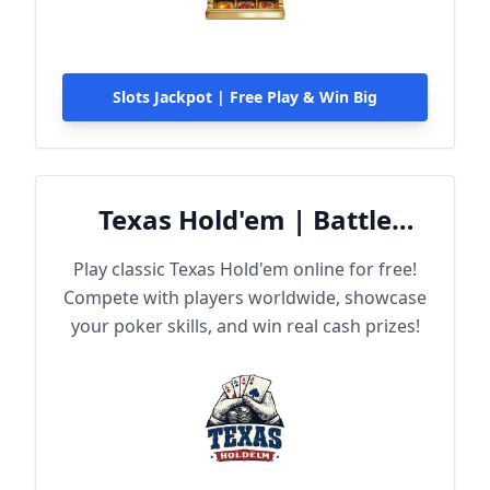
Slots Jackpot | Free Play & Win Big
Texas Hold'em | Battle
Online
Play classic Texas Hold'em online for free!
Compete with players worldwide, showcase
your poker skills, and win real cash prizes!