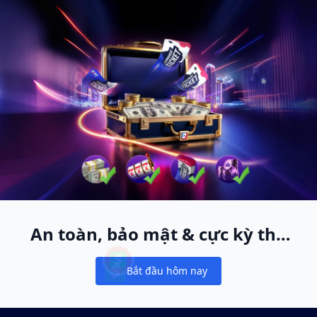
An toàn, bảo mật & cực kỳ thú
vị
Bắt đầu hôm nay
Notifications