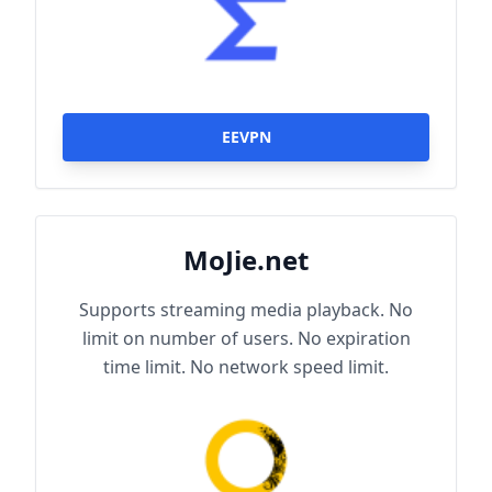
EEVPN
MoJie.net
Supports streaming media playback. No
limit on number of users. No expiration
time limit. No network speed limit.