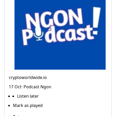
cryptoworldwide.io
17 Oct· Podcast Ngon
Listen later
Mark as played