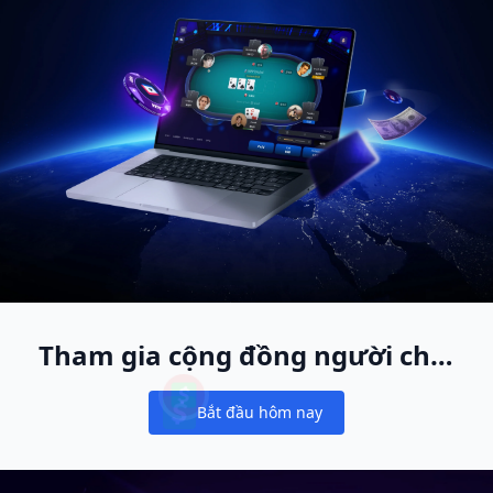
Tham gia cộng đồng người chơi
cash game lớn nhất thế giới
Bắt đầu hôm nay
Notifications