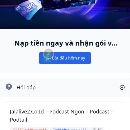
Nạp tiền ngay và nhận gói vé
WPT® Global của bạn
Bắt đầu hôm nay
Notifications
Hỏi đáp
Jalalive2.co.id – Podcast Ngon – Podcast –
Podtail
Go88 Vip Linktaigo88
Go88 Vip Linktaigo88
🕒 10