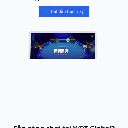
của bạn
Bắt đầu hôm nay
Notifications