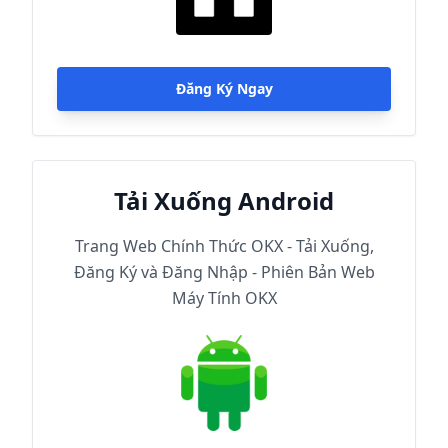
Đăng Ký Ngay
Tải Xuống Android
Trang Web Chính Thức OKX - Tải Xuống,
Đăng Ký và Đăng Nhập - Phiên Bản Web
Máy Tính OKX