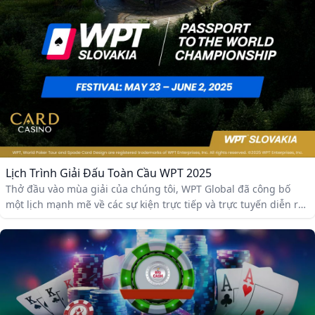
Lịch Trình Giải Đấu Toàn Cầu WPT 2025
Thở đầu vào mùa giải của chúng tôi, WPT Global đã công bố
một lịch mạnh mẽ về các sự kiện trực tiếp và trực tuyến diễn ra
từ cuối tháng 5 đến tháng 8 năm 2025. Cho dù bạn có phải là
một chuyên gia toàn thời gian hay một chiến binh cuối tuần
bình thường có rất nhiều cơ hội để chơi cho các chiến lợi phẩm
lớn và thậm chí còn lớn hơn theo lịch trình này.