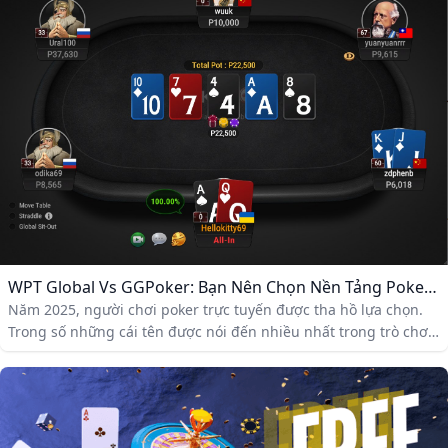
chiến thắng, bao gồm lý do tại sao điều quan trọng là chơi tại
một trang web có uy tín, chẳng hạn như WPT Global.
WPT Global Vs GGPoker: Bạn Nên Chọn Nền Tảng Poker Nào Vào Năm 2025?
Năm 2025, người chơi poker trực tuyến được tha hồ lựa chọn.
Trong số những cái tên được nói đến nhiều nhất trong trò chơi
làWPT toàn cầuVàGGPOKERHai nền tảng cung cấp trải nghiệm
poker trực tuyến đẳng cấp thế giới. Nhưng cái nào phù hợp với
bạn? Sự cố này so sánh các tính năng cốt lõi của họ, trải nghiệm
người chơi và giá trị, giúp bạn đưa ra quyết định sáng suốt
nhất.