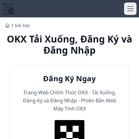
Ope
bài bạc
Home
OKX Tải Xuống, Đăng Ký và
Đăng Nhập
Đăng Ký Ngay
Trang Web Chính Thức OKX - Tải Xuống,
Đăng Ký và Đăng Nhập - Phiên Bản Web
Máy Tính OKX