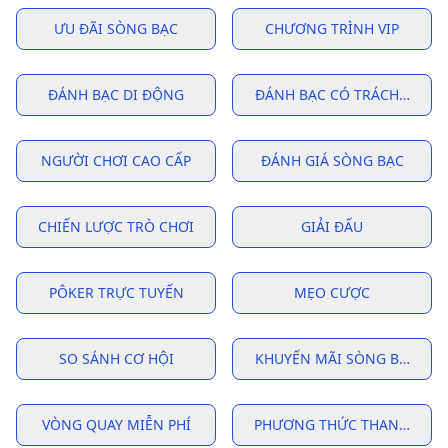
ƯU ĐÃI SÒNG BẠC
CHƯƠNG TRÌNH VIP
ĐÁNH BẠC DI ĐỘNG
ĐÁNH BẠC CÓ TRÁCH NHIỆ
NGƯỜI CHƠI CAO CẤP
ĐÁNH GIÁ SÒNG BẠC
CHIẾN LƯỢC TRÒ CHƠI
GIẢI ĐẤU
PÔKER TRỰC TUYẾN
MẸO CƯỢC
SO SÁNH CƠ HỘI
KHUYẾN MÃI SÒNG BẠC
VÒNG QUAY MIỄN PHÍ
PHƯƠNG THỨC THANH TOÁ