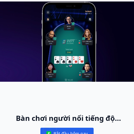
Bàn chơi người nổi tiếng độc
nhất
Bắt đầu hôm nay