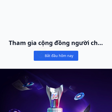
Tham gia cộng đồng người chơi
cash game lớn nhất thế giới
Bắt đầu hôm nay
Notifications