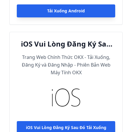
Tải Xuống Android
iOS Vui Lòng Đăng Ký Sau
Đó Tải Xuống
Trang Web Chính Thức OKX - Tải Xuống,
Đăng Ký và Đăng Nhập - Phiên Bản Web
Máy Tính OKX
iOS Vui Lòng Đăng Ký Sau Đó Tải Xuống