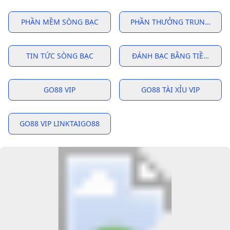
PHẦN MỀM SÒNG BẠC
PHẦN THƯỞNG TRUNG THÀ
TIN TỨC SÒNG BẠC
ĐÁNH BẠC BẰNG TIỀN THẬT
GO88 VIP
GO88 TÀI XỈU VIP
GO88 VIP LINKTAIGO88