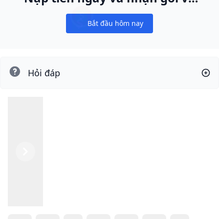
WPT® Global của bạn
Bắt đầu hôm nay
Notifications
Hỏi đáp
Previous
Next