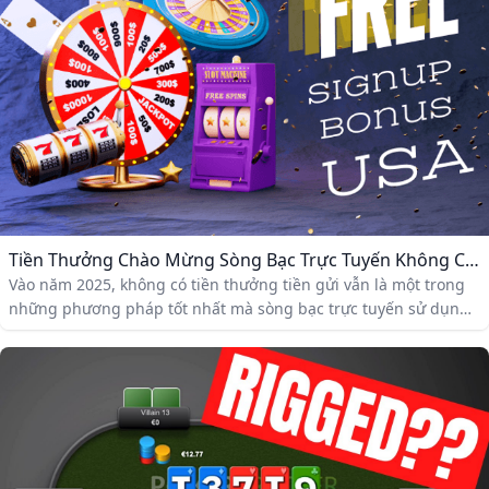
Tiền Thưởng Chào Mừng Sòng Bạc Trực Tuyến Không Có Tiền Gửi 2025
Vào năm 2025, không có tiền thưởng tiền gửi vẫn là một trong
những phương pháp tốt nhất mà sòng bạc trực tuyến sử dụng
để thu hút người chơi mới. Đây là những ưu đãi không có rủi ro
mà nhiều người chơi có thể tận dụng lợi thế hoàn hảo cho
những người muốn học các sợi dây và không muốn tự mất tiền.
Không có tiền thưởng chào mừng tiền gửi là gì?