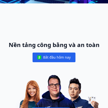
Nền tảng công bằng và an toàn
Bắt đầu hôm nay
Notifications