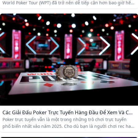
World Poker Tour (WPT) đã trở nên dễ tiếp cận hơn bao giờ hết,
nhờ các nền tảng trực tuyến cung cấp các giải đấu vệ tinh. Cho
dù bạn là một chuyên gia dày dạn kinh nghiệm hay một người
mới đến, đây là cách bạn có thể đảm bảo chỗ ngồi của mình tại
các sự kiện WPT Live danh tiếng thông qua các vòng loại trực
tuyến.
Các Giải Đấu Poker Trực Tuyến Hàng Đầu Để Xem Và Chơi Vào Năm 2025
Poker trực tuyến vẫn là một trong những trò chơi trực tuyến
phổ biến nhất vào năm 2025. Cho dù bạn là người chơi rec hay
một chuyên gia, lịch trình giải đấu đã chín muồi với giá trị,