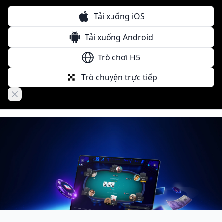
Tải xuống iOS
Tải xuống Android
Trò chơi H5
Trò chuyện trực tiếp
Close banner