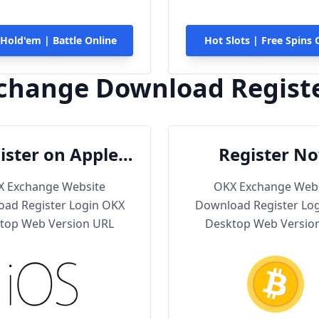
 Hold'em | Battle Online
Hot Slots | Free Spins 
change Download Registe
ister on Apple
Register N
App Store
X Exchange Website
OKX Exchange Webs
ad Register Login OKX
Download Register Lo
top Web Version URL
Desktop Web Versio