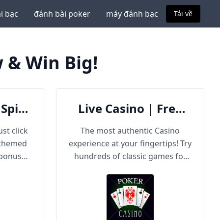
i bạc
đánh bài poker
máy đánh bạc
Tải về
 & Win Big!
 Spins
Live Casino | Free
Trial Play
st click
The most authentic Casino
 themed
experience at your fingertips! Try
 bonus
hundreds of classic games for
 fun!
free, feel the thrill, win real
rewards!