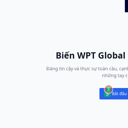
Biến WPT Global
poker online
Đáng tin cậy và thực sự toàn cầu, cạn
những tay ch
Bắt đầu
Notification