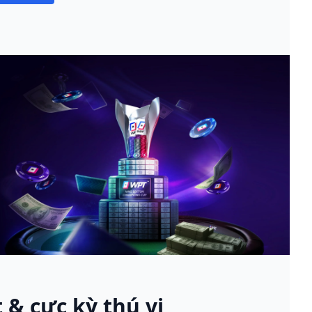
 & cực kỳ thú vị