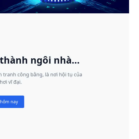
 thành ngôi nhà
 mới của bạn
h tranh công bằng, là nơi hội tụ của
ơi vĩ đại.
 hôm nay
s