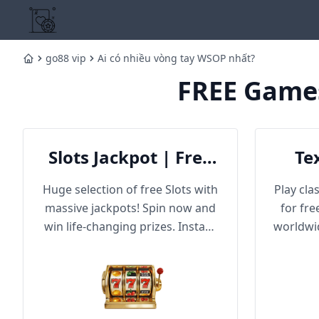
go88 vip
Ai có nhiều vòng tay WSOP nhất?
Home
FREE Games
Slots Jackpot | Free
Te
Play & Win Big
B
Huge selection of free Slots with
Play cla
massive jackpots! Spin now and
for fre
win life-changing prizes. Instant
worldwi
play, real excitement!
skills,