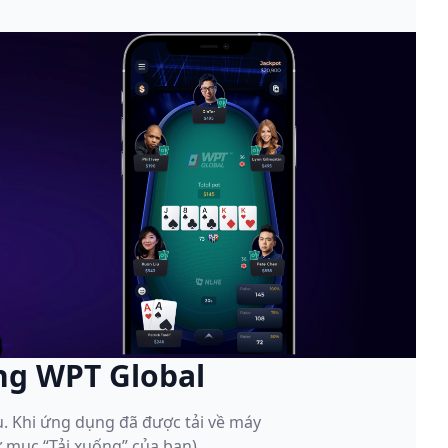
ống WPT Global
u. Khi ứng dụng đã được tải về máy
hư mục “Tải xuống” của bạn).