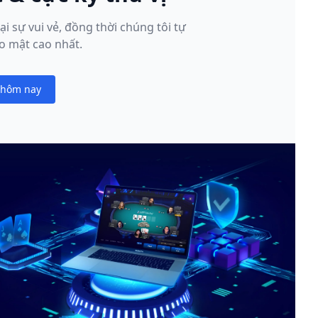
 sự vui vẻ, đồng thời chúng tôi tự
o mật cao nhất.
 hôm nay
s