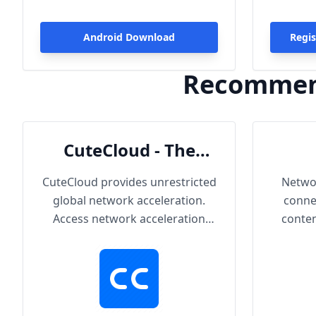
Android Download
Regis
Recommend
CuteCloud - The
Cutest Cloud
CuteCloud provides unrestricted
Networ
global network acceleration.
conne
Access network acceleration
conten
services connected with
hundreds of content providers
worldwide. With up to 2000Mbps
single-line access capacity and
1000+ high-speed servers