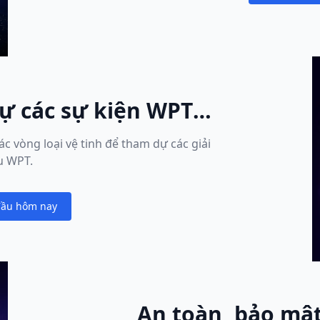
ự các sự kiện WPT
p toàn cầu
c vòng loại vệ tinh để tham dự các giải
u WPT.
đầu hôm nay
ions
An toàn, bảo mật