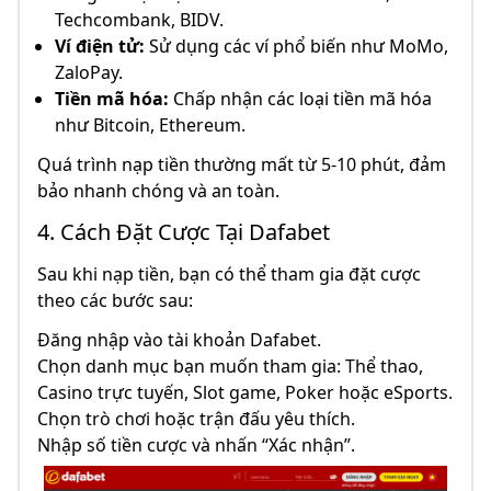
Techcombank, BIDV.
Ví điện tử:
Sử dụng các ví phổ biến như MoMo,
ZaloPay.
Tiền mã hóa:
Chấp nhận các loại tiền mã hóa
như Bitcoin, Ethereum.
Quá trình nạp tiền thường mất từ 5-10 phút, đảm
bảo nhanh chóng và an toàn.
4. Cách Đặt Cược Tại Dafabet
Sau khi nạp tiền, bạn có thể tham gia đặt cược
theo các bước sau:
Đăng nhập vào tài khoản Dafabet.
Chọn danh mục bạn muốn tham gia: Thể thao,
Casino trực tuyến, Slot game, Poker hoặc eSports.
Chọn trò chơi hoặc trận đấu yêu thích.
Nhập số tiền cược và nhấn “Xác nhận”.