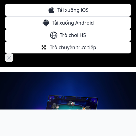
Tải xuống iOS
Tải xuống Android
Trò chơi H5
Trò chuyện trực tiếp
Close banner