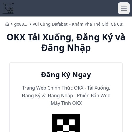
Ope
go88
Vui Cùng Dafabet – Khám Phá Thế Giới Cá Cược
Home
vip
Đẳng Cấp
OKX Tải Xuống, Đăng Ký và
Đăng Nhập
Đăng Ký Ngay
Trang Web Chính Thức OKX - Tải Xuống,
Đăng Ký và Đăng Nhập - Phiên Bản Web
Máy Tính OKX