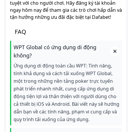
tuyệt vời cho người chơi. Hãy đăng ký tài khoản
ngay hôm nay để tham gia các trò chơi hấp dẫn và
tận hưởng những ưu đãi đặc biệt tại Dafabet!
FAQ
WPT Global có ứng dụng di động
không?
Ứng dụng di động toàn cầu WPT: Tính năng,
tính khả dụng và cách tải xuống WPT Global,
một trong những nền tảng poker trực tuyến
phát triển nhanh nhất, cung cấp ứng dụng di
động tiện lợi và thân thiện với người dùng cho
cả thiết bị iOS và Android. Bài viết này sẽ hướng
dẫn bạn về các tính năng, phạm vi cung cấp và
quy trình tải xuống của ứng dụng.