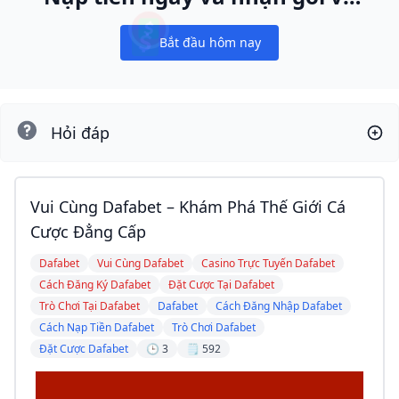
WPT® Global của bạn
Bắt đầu hôm nay
Notifications
Hỏi đáp
Vui Cùng Dafabet – Khám Phá Thế Giới Cá
Cược Đẳng Cấp
Dafabet
Vui Cùng Dafabet
Casino Trực Tuyến Dafabet
Cách Đăng Ký Dafabet
Đặt Cược Tại Dafabet
Trò Chơi Tại Dafabet
Dafabet
Cách Đăng Nhập Dafabet
Cách Nạp Tiền Dafabet
Trò Chơi Dafabet
Đặt Cược Dafabet
🕒 3
🗒️ 592