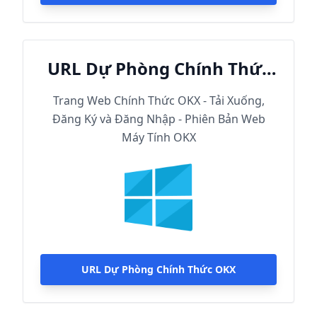
URL Dự Phòng Chính Thức
OKX
Trang Web Chính Thức OKX - Tải Xuống,
Đăng Ký và Đăng Nhập - Phiên Bản Web
Máy Tính OKX
URL Dự Phòng Chính Thức OKX