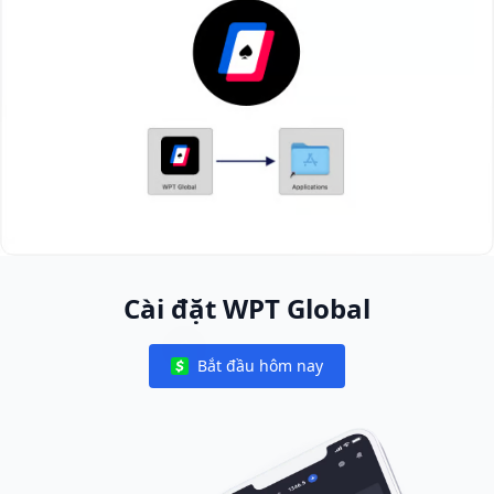
Cài đặt WPT Global
Bắt đầu hôm nay
Notifications