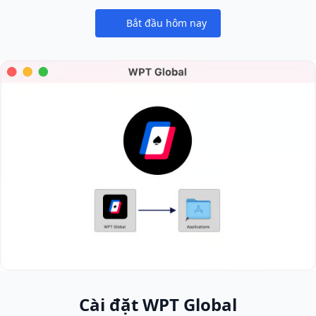
Bắt đầu hôm nay
Notifications
Cài đặt WPT Global