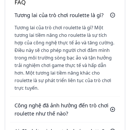
FAQ
Tương lai của trò chơi roulette là gì?
Tương lai của trò chơi roulette là gì? Một
tương lai tiềm năng cho roulette là sự tích
hợp của công nghệ thực tế ảo và tăng cường.
Điều này sẽ cho phép người chơi đắm mình
trong môi trường sòng bạc ảo và tận hưởng
trải nghiệm chơi game thực tế và hấp dẫn
hơn. Một tương lai tiềm năng khác cho
roulette là sự phát triển liên tục của trò chơi
trực tuyến.
Công nghệ đã ảnh hưởng đến trò chơi
roulette như thế nào?