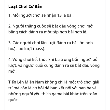
Luật Chơi Cơ Bản
1. Mỗi người chơi sẽ nhận 13 lá bài.
2. Người thắng cuộc sẽ bắt đầu vòng chơi mới
bằng cách đánh ra một tập hợp bài hợp lệ.
3. Các người chơi lần lượt đánh ra bài lớn hơn
hoặc bỏ lượt (pass).
4. Vòng chơi kết thúc khi ba trong bốn người bỏ
lượt, và người cuối cùng đánh ra sẽ bắt đầu vòng
mới.
Tiến Lên Miền Nam không chỉ là một trò chơi giải
trí mà còn là cơ hội để bạn kết nối với bạn bè và
những người yêu thích game bài khác trên toàn
quốc.