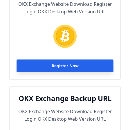
OKX Exchange Website Download Register
Login OKX Desktop Web Version URL
Register Now
OKX Exchange Backup URL
OKX Exchange Website Download Register
Login OKX Desktop Web Version URL