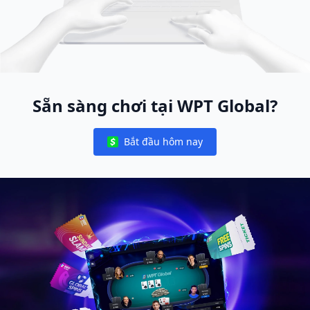
Sẵn sàng chơi tại WPT Global?
Bắt đầu hôm nay
Notifications