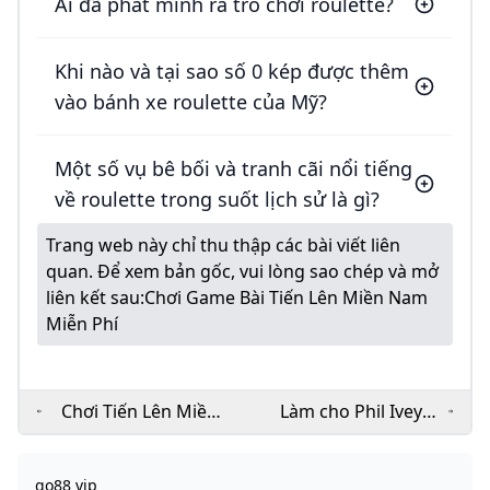
Ai đã phát minh ra trò chơi roulette?
Khi nào và tại sao số 0 kép được thêm
vào bánh xe roulette của Mỹ?
Một số vụ bê bối và tranh cãi nổi tiếng
về roulette trong suốt lịch sử là gì?
Trang web này chỉ thu thập các bài viết liên
quan. Để xem bản gốc, vui lòng sao chép và mở
liên kết sau:
Chơi Game Bài Tiến Lên Miền Nam
Miễn Phí
Chơi Tiến Lên Miền
Làm cho Phil Ivey
Nam Offline: Hướng
cười có thể biến
Dẫn Tải Game và
thành một ngày trả
go88 vip