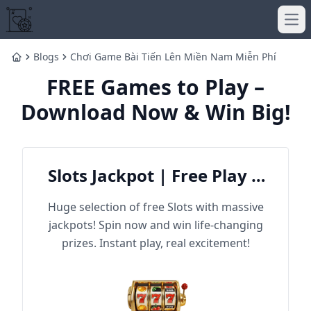
Ope
Blogs
Chơi Game Bài Tiến Lên Miền Nam Miễn Phí
Home
FREE Games to Play –
Download Now & Win Big!
Slots Jackpot | Free Play &
Win Big
Huge selection of free Slots with massive
jackpots! Spin now and win life-changing
prizes. Instant play, real excitement!