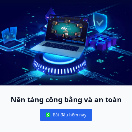
Nền tảng công bằng và an toàn
Bắt đầu hôm nay
Notifications