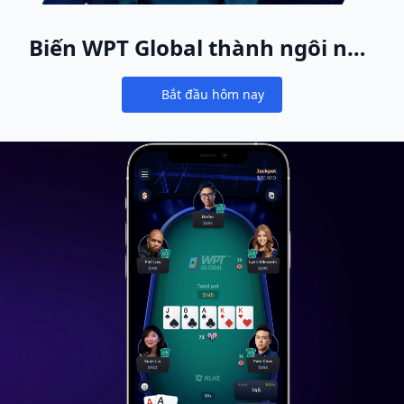
Biến WPT Global thành ngôi nhà
poker online mới của bạn
Bắt đầu hôm nay
Notifications