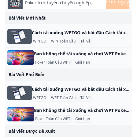
Chơi ngay
ĐẦU
Poker trực tuyến chuyên nghiệp,
giành giải thưởng hấp dẫn
Bài Viết Mới Nhất
Cách tải xuống WPTGO và bắt đầu Cách tải xuống WPTGO và bắt đầu với Poker trực tuyến Bắt đầu với WPTGO, nền tảng poker trực tuyến được liên kết với World Poker Tour, thật đơn giản và nhanh chóng. Hãy làm theo các bước đơn giản sau để tải xuống phần mềm và thiết lập tài khoản của bạn. Bước 1: Tải ứng dụng WPTGO Để bắt đầu, hãy nhấp vào nút Tải xuống ngay trên trang web WPTGO.
WPTGO
WPT Toàn Cầu
Tải Về
Bạn không thể tải xuống và chơi WPT Poker Global ở các quốc gia và khu vực bên dưới Người chơi ở hơn 100 quốc gia có thể truy cập WPT Global Poker, nhưng có những hạn chế cụ thể dựa trên quy định của địa phương. Tại sao bạn không thể tải xuống và chơi WPT Poker Global ở các quốc gia và khu vực bên dưới Các quốc gia có thể truy cập WPT Global Người chơi có thể đăng ký và tải xuống WPT Global từ các khu vực sau:
Poker Toàn Cầu WPT
Giới Hạn
Bài Viết Phổ Biến
Cách tải xuống WPTGO và bắt đầu Cách tải xuống WPTGO và bắt đầu với Poker trực tuyến Bắt đầu với WPTGO, nền tảng poker trực tuyến được liên kết với World Poker Tour, thật đơn giản và nhanh chóng. Hãy làm theo các bước đơn giản sau để tải xuống phần mềm và thiết lập tài khoản của bạn. Bước 1: Tải ứng dụng WPTGO Để bắt đầu, hãy nhấp vào nút Tải xuống ngay trên trang web WPTGO.
WPTGO
WPT Toàn Cầu
Tải Về
Bạn không thể tải xuống và chơi WPT Poker Global ở các quốc gia và khu vực bên dưới Người chơi ở hơn 100 quốc gia có thể truy cập WPT Global Poker, nhưng có những hạn chế cụ thể dựa trên quy định của địa phương. Tại sao bạn không thể tải xuống và chơi WPT Poker Global ở các quốc gia và khu vực bên dưới Các quốc gia có thể truy cập WPT Global Người chơi có thể đăng ký và tải xuống WPT Global từ các khu vực sau:
Poker Toàn Cầu WPT
Giới Hạn
Bài Viết Được Đề Xuất