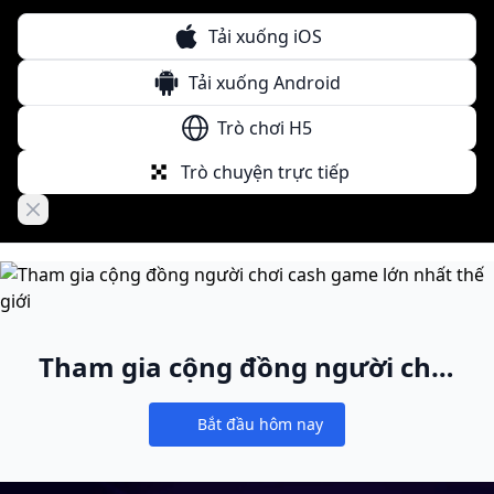
Tải xuống iOS
Tải xuống Android
Trò chơi H5
Trò chuyện trực tiếp
Close banner
Tham gia cộng đồng người chơi
cash game lớn nhất thế giới
Bắt đầu hôm nay
Notifications