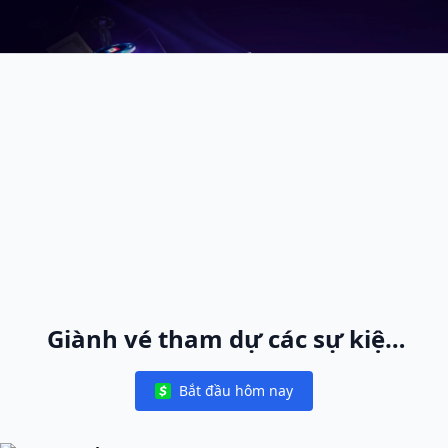
Giành vé tham dự các sự kiện
WPT trực tiếp toàn cầu
Bắt đầu hôm nay
Notifications