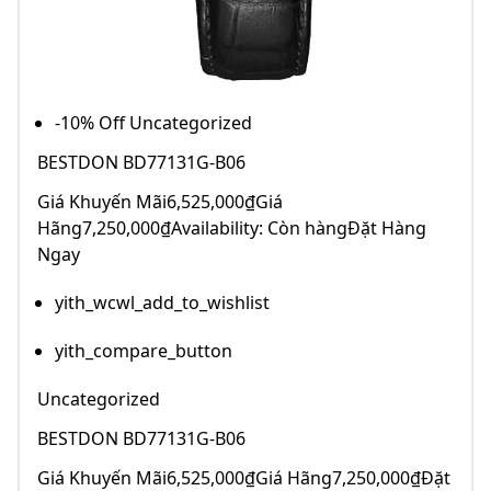
-10% Off Uncategorized
BESTDON BD77131G-B06
Giá Khuyến Mãi6,525,000₫Giá
Hãng7,250,000₫Availability: Còn hàngĐặt Hàng
Ngay
yith_wcwl_add_to_wishlist
yith_compare_button
Uncategorized
BESTDON BD77131G-B06
Giá Khuyến Mãi6,525,000₫Giá Hãng7,250,000₫Đặt