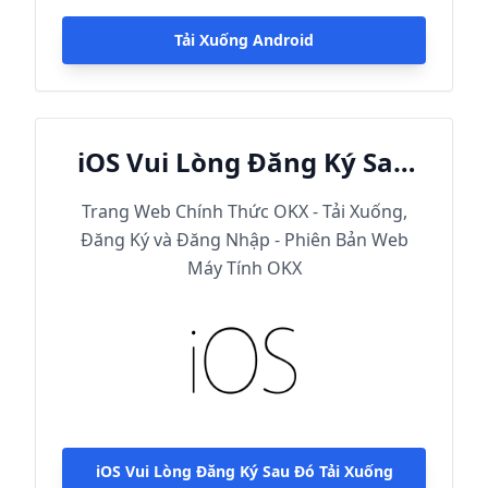
Tải Xuống Android
iOS Vui Lòng Đăng Ký Sau
Đó Tải Xuống
Trang Web Chính Thức OKX - Tải Xuống,
Đăng Ký và Đăng Nhập - Phiên Bản Web
Máy Tính OKX
iOS Vui Lòng Đăng Ký Sau Đó Tải Xuống