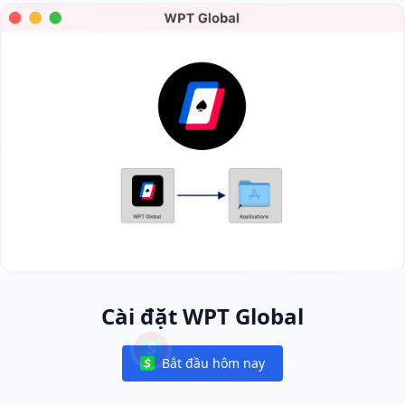
Cài đặt WPT Global
Bắt đầu hôm nay
Notifications