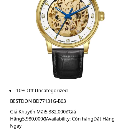
-10% Off Uncategorized
BESTDON BD77131G-B03
Giá Khuyến Mãi5,382,000₫Giá
Hãng5,980,000₫Availability: Còn hàngĐặt Hàng
Ngay