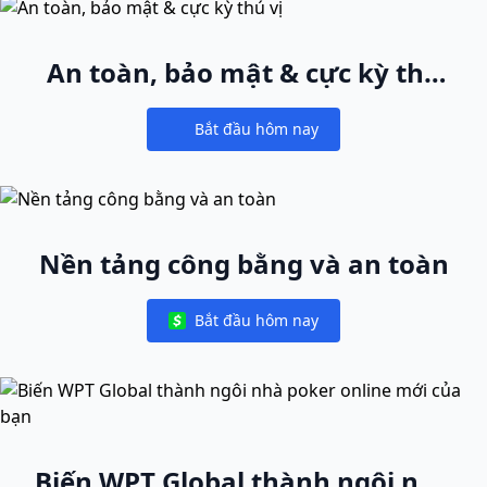
An toàn, bảo mật & cực kỳ thú
vị
Bắt đầu hôm nay
Notifications
Nền tảng công bằng và an toàn
Bắt đầu hôm nay
Notifications
Biến WPT Global thành ngôi nhà