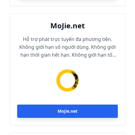
MoJie.net
Hỗ trợ phát trực tuyến đa phương tiện.
Không giới hạn số người dùng. Không giới
hạn thời gian hết hạn. Không giới hạn tốc
độ mạng.
MoJie.net