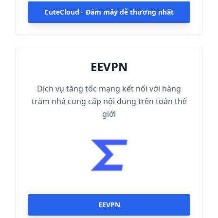
CuteCloud - Đám mây dễ thương nhất
EEVPN
Dịch vụ tăng tốc mạng kết nối với hàng
trăm nhà cung cấp nội dung trên toàn thế
giới
EEVPN