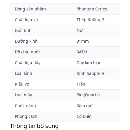
Dòng sản phẩm
Phantom Series
Chất liệu vỏ
Thép Không Gỉ
Giới tính
Nữ
Đường kính
31mm
Độ chịu nước
3ATM
Chất liệu dây
Dây kim loại
Loại kính
Kính Sapphire
Kiểu vỏ
Tròn
Loại máy
Pin (Quartz)
Chức năng
Xem giờ
Phong cách
Cổ Điển
Thông tin bổ sung