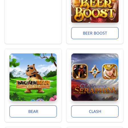
BEER BOOST
BEAR
CLASH