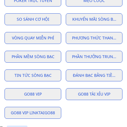
PÔKER TRỰC TUYẾN
MẸO CƯỢC
SO SÁNH CƠ HỘI
KHUYẾN MÃI SÒNG BẠC
VÒNG QUAY MIỄN PHÍ
PHƯƠNG THỨC THANH TOÁ
PHẦN MỀM SÒNG BẠC
PHẦN THƯỞNG TRUNG THÀ
TIN TỨC SÒNG BẠC
ĐÁNH BẠC BẰNG TIỀN THẬT
GO88 VIP
GO88 TÀI XỈU VIP
GO88 VIP LINKTAIGO88