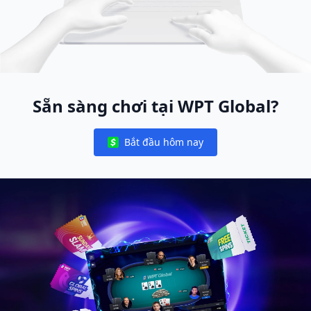
Sẵn sàng chơi tại WPT Global?
Bắt đầu hôm nay
Notifications