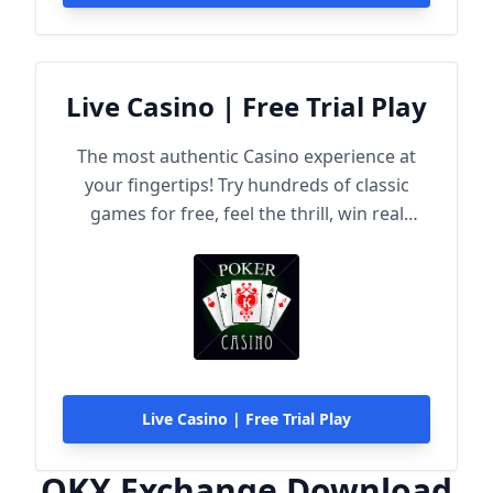
Live Casino | Free Trial Play
The most authentic Casino experience at
your fingertips! Try hundreds of classic
games for free, feel the thrill, win real
rewards!
Live Casino | Free Trial Play
OKX Exchange Download