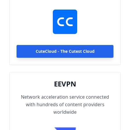
hundreds of content providers worldwide.
With up to 2000Mbps single-line access
capacity and 1000+ high-speed servers
globally, enjoy fast and stable connections
anytime, anywhere.
CuteCloud - The Cutest Cloud
EEVPN
Network acceleration service connected
with hundreds of content providers
worldwide