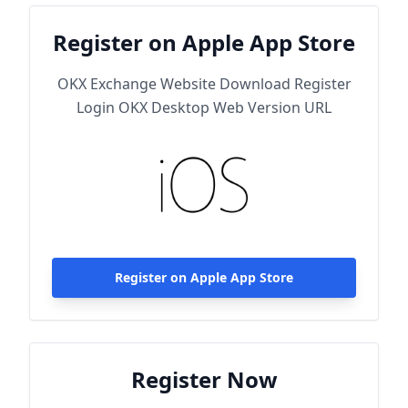
Register on Apple App Store
OKX Exchange Website Download Register
Login OKX Desktop Web Version URL
Register on Apple App Store
Register Now