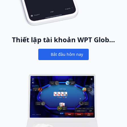
Thiết lập tài khoản WPT Global
của bạn
Bắt đầu hôm nay
Notifications