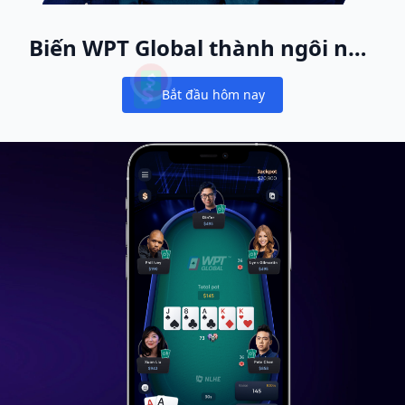
Biến WPT Global thành ngôi nhà
poker online mới của bạn
Bắt đầu hôm nay
Notifications