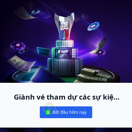
Giành vé tham dự các sự kiện
WPT trực tiếp toàn cầu
Bắt đầu hôm nay
Notifications