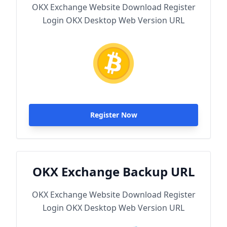
OKX Exchange Website Download Register
Login OKX Desktop Web Version URL
Register Now
OKX Exchange Backup URL
OKX Exchange Website Download Register
Login OKX Desktop Web Version URL