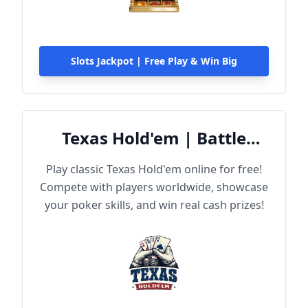
Slots Jackpot | Free Play & Win Big
Texas Hold'em | Battle
Online
Play classic Texas Hold'em online for free!
Compete with players worldwide, showcase
your poker skills, and win real cash prizes!