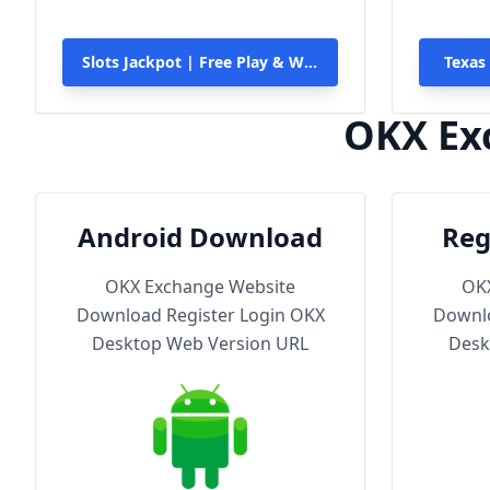
Slots Jackpot | Free Play & Win
Texas
Big
OKX Ex
Android Download
Reg
OKX Exchange Website
OK
Download Register Login OKX
Downlo
Desktop Web Version URL
Desk