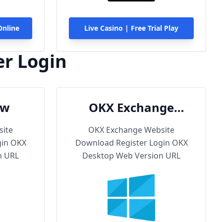
Online
Live Casino | Free Trial Play
r Login
ow
OKX Exchange
Backup URL
ite
OKX Exchange Website
gin OKX
Download Register Login OKX
n URL
Desktop Web Version URL