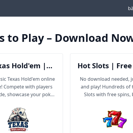
bà
 to Play – Download Now
xas Hold'em |
Hot Slots | Free
attle Online
Online
ssic Texas Hold'em online
No download needed, ju
e! Compete with players
and play! Hundreds of
de, showcase your poker
Slots with free spins,
 and win real cash prizes!
rounds, and non-stop