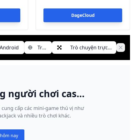
DageCloud
 Android
Trò
Trò chuyện trực
Close ba
chơi
tiếp
H5
g người chơi cash
ất thế giới
 cung cấp các mini-game thú vị như
ackjack và nhiều trò chơi khác.
 hôm nay
s