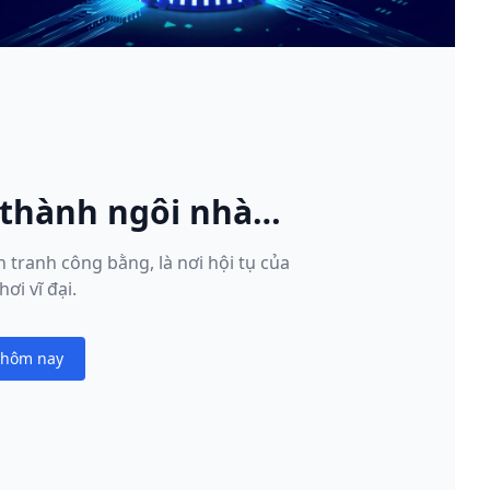
 thành ngôi nhà
 mới của bạn
h tranh công bằng, là nơi hội tụ của
ơi vĩ đại.
 hôm nay
s