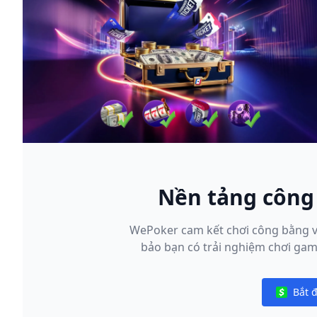
Nền tảng công
WePoker cam kết chơi công bằng v
bảo bạn có trải nghiệm chơi gam
Bắt 
Notificat