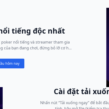
nổi tiếng độc nhất
 poker nổi tiếng và streamer tham gia
ng của bạn đang chơi, đừng bỏ lỡ cơ hội
iao lưu cùng họ!
đầu hôm nay
ions
Cài đặt tải xu
Nhấn nút “Tải xuống ngay” để bắt đầ
tính, hãy mở file (kiểm tra t