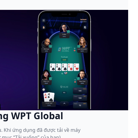
ống WPT Global
u. Khi ứng dụng đã được tải về máy
hư mục “Tải xuống” của bạn).