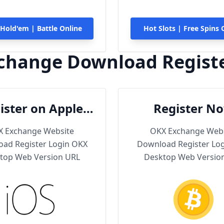
 Hold'em | Battle Online
Hot Slots | Free Spins 
change Download Registe
ister on Apple
Register N
App Store
X Exchange Website
OKX Exchange Webs
ad Register Login OKX
Download Register Lo
top Web Version URL
Desktop Web Versio