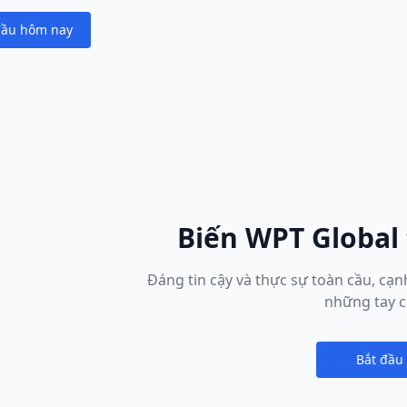
đầu hôm nay
ions
Biến WPT Global
poker online
Đáng tin cậy và thực sự toàn cầu, cạn
những tay ch
Bắt đầu
Notification