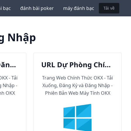
i bạc
đánh bài poker
máy đánh bạc
Tải về
ng Nhập
Đăng
URL Dự Phòng Chính
Xuống
Thức OKX
KX - Tải
Trang Web Chính Thức OKX - Tải
g Nhập -
Xuống, Đăng Ký và Đăng Nhập -
nh OKX
Phiên Bản Web Máy Tính OKX