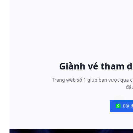
Giành vé tham d
trực tiế
Trang web số 1 giúp bạn vượt qua cá
đấ
Bắt 
Notificat