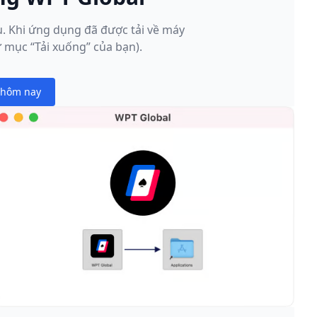
u. Khi ứng dụng đã được tải về máy
hư mục “Tải xuống” của bạn).
 hôm nay
s