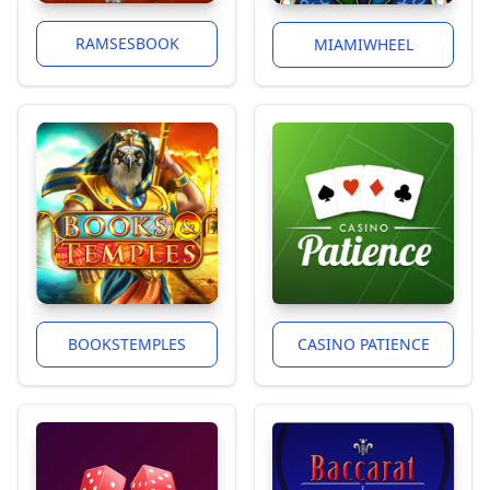
RAMSESBOOK
MIAMIWHEEL
BOOKSTEMPLES
CASINO PATIENCE