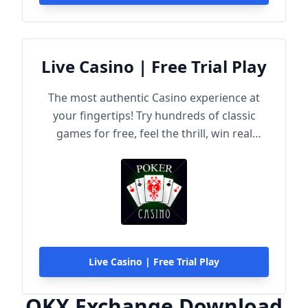
Live Casino | Free Trial Play
The most authentic Casino experience at
your fingertips! Try hundreds of classic
games for free, feel the thrill, win real
rewards!
Live Casino | Free Trial Play
OKX Exchange Download