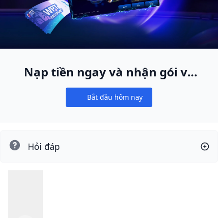
Nạp tiền ngay và nhận gói vé
WPT® Global của bạn
Bắt đầu hôm nay
Notifications
Hỏi đáp