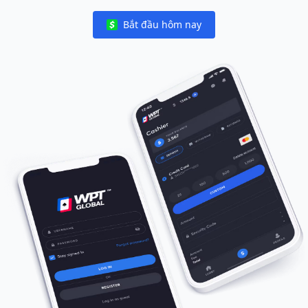
Bắt đầu hôm nay
Notifications