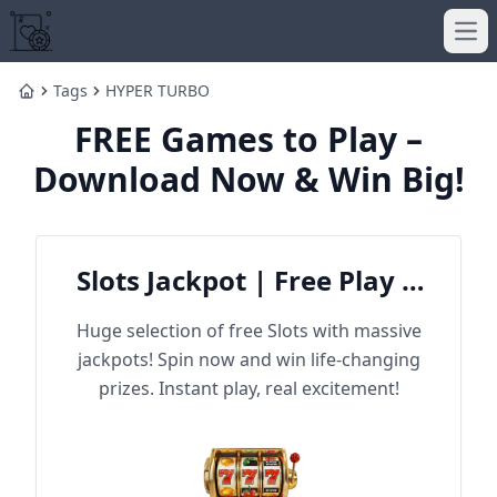
Ope
Tags
HYPER TURBO
Home
FREE Games to Play –
Download Now & Win Big!
Slots Jackpot | Free Play &
Win Big
Huge selection of free Slots with massive
jackpots! Spin now and win life-changing
prizes. Instant play, real excitement!