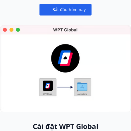
Bắt đầu hôm nay
Notifications
Cài đặt WPT Global