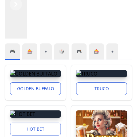
Previous
Next
🎮
🎰
♠️
🎲
🎮
🎰
♠️
GOLDEN BUFFALO
TRUCO
HOT BET