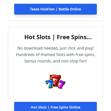
Texas Hold'em | Battle Online
Hot Slots | Free Spins
Online
No download needed, just click and play!
Hundreds of themed Slots with free spins,
bonus rounds, and non-stop fun!
Hot Slots | Free Spins Online