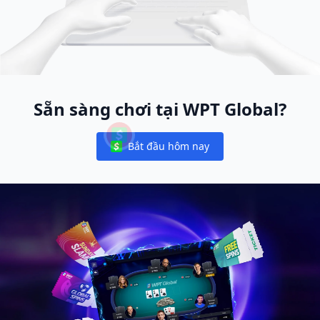
Sẵn sàng chơi tại WPT Global?
Bắt đầu hôm nay
Notifications