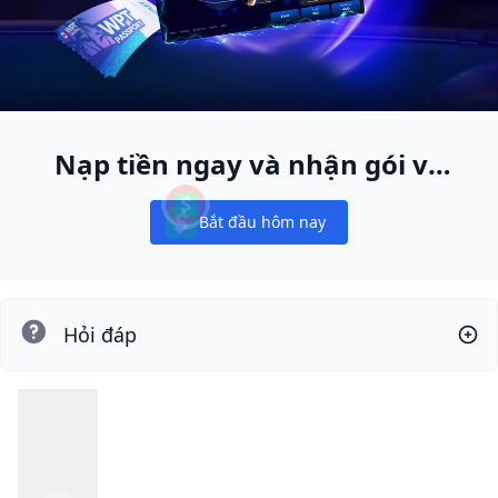
Nạp tiền ngay và nhận gói vé
WPT® Global của bạn
Bắt đầu hôm nay
Notifications
Hỏi đáp