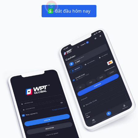
Bắt đầu hôm nay
Notifications