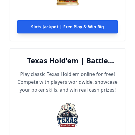
Slots Jackpot | Free Play & Win Big
Texas Hold'em | Battle
Online
Play classic Texas Hold'em online for free!
Compete with players worldwide, showcase
your poker skills, and win real cash prizes!