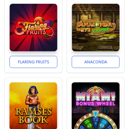
FLARING FRUITS
ANACONDA