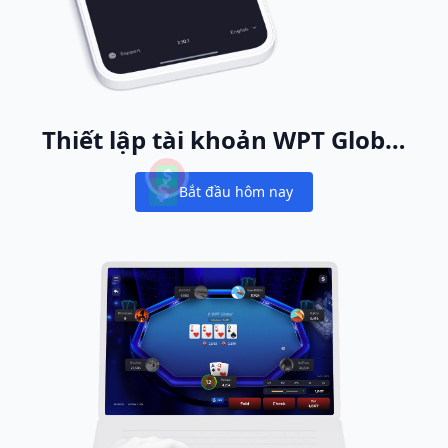
Thiết lập tài khoản WPT Global
của bạn
Bắt đầu hôm nay
Notifications