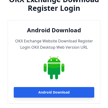
Register Login
Android Download
OKX Exchange Website Download Register
Login OKX Desktop Web Version URL
Android Download