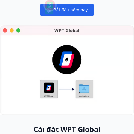
Bắt đầu hôm nay
Notifications
Cài đặt WPT Global