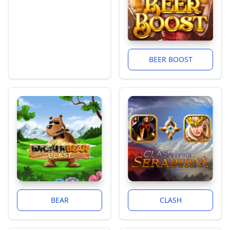
BEER BOOST
BEAR
CLASH