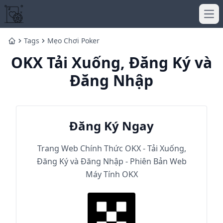
Ope
Tags
Mẹo Chơi Poker
Home
OKX Tải Xuống, Đăng Ký và
Đăng Nhập
Đăng Ký Ngay
Trang Web Chính Thức OKX - Tải Xuống,
Đăng Ký và Đăng Nhập - Phiên Bản Web
Máy Tính OKX