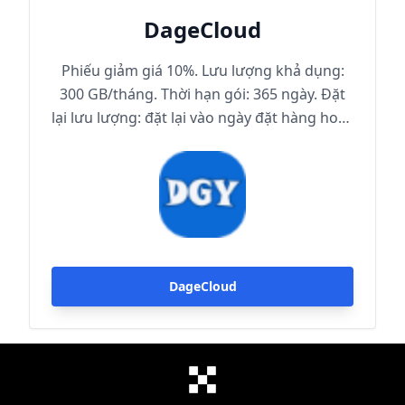
DageCloud
Phiếu giảm giá 10%. Lưu lượng khả dụng:
300 GB/tháng. Thời hạn gói: 365 ngày. Đặt
lại lưu lượng: đặt lại vào ngày đặt hàng hoặc
mua gói lưu lượng. Băng thông tối đa có
thể đạt: 1000 Mbps. Giao thức nút: Trojan.
DageCloud