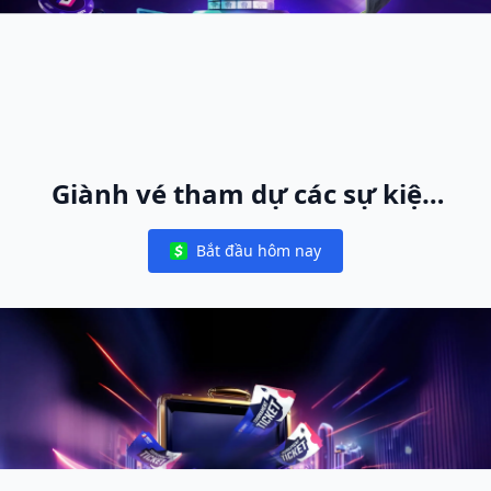
Giành vé tham dự các sự kiện
WPT trực tiếp toàn cầu
Bắt đầu hôm nay
Notifications