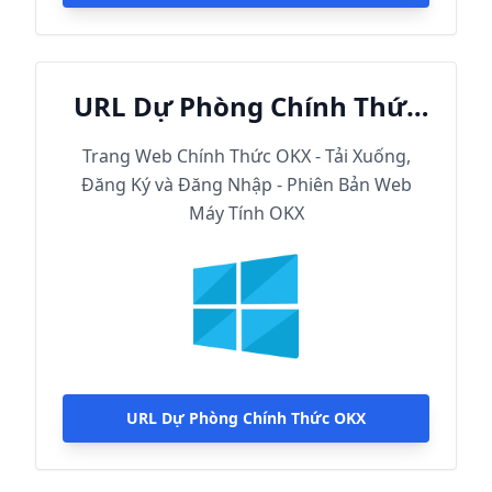
URL Dự Phòng Chính Thức
OKX
Trang Web Chính Thức OKX - Tải Xuống,
Đăng Ký và Đăng Nhập - Phiên Bản Web
Máy Tính OKX
URL Dự Phòng Chính Thức OKX