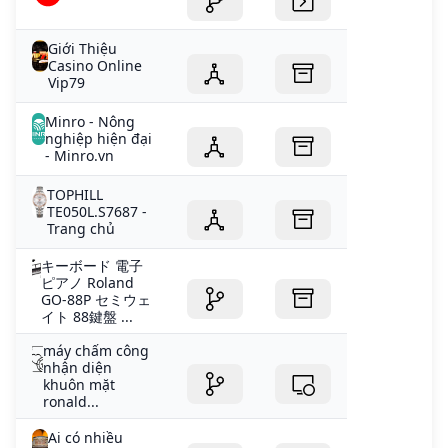
Giới Thiệu
Casino Online
Vip79
Minro - Nông
nghiệp hiện đại
- Minro.vn
TOPHILL
TE050L.S7687 -
Trang chủ
キーボード 電子
ピアノ Roland
GO-88P セミウェ
イト 88鍵盤 ...
máy chấm công
nhận diện
khuôn mặt
ronald...
Ai có nhiều