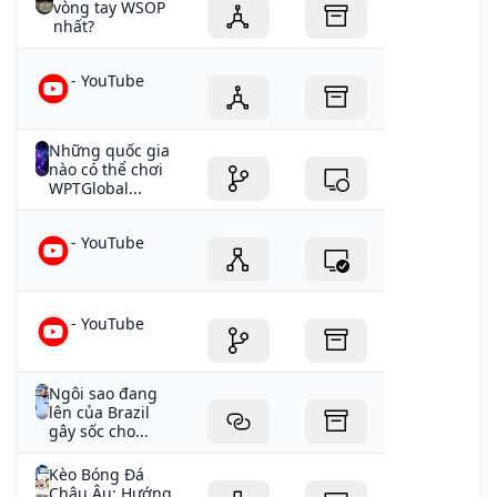
vòng tay WSOP
nhất?
- YouTube
Những quốc gia
nào có thể chơi
WPTGlobal...
- YouTube
- YouTube
Ngôi sao đang
lên của Brazil
gây sốc cho...
Kèo Bóng Đá
Châu Âu: Hướng