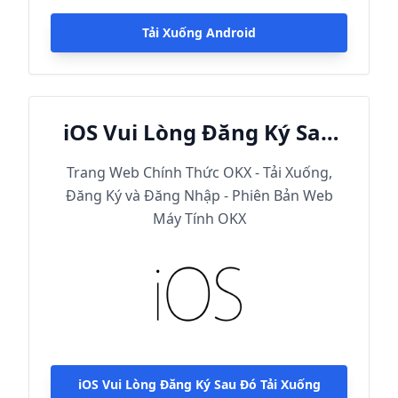
Tải Xuống Android
iOS Vui Lòng Đăng Ký Sau
Đó Tải Xuống
Trang Web Chính Thức OKX - Tải Xuống,
Đăng Ký và Đăng Nhập - Phiên Bản Web
Máy Tính OKX
iOS Vui Lòng Đăng Ký Sau Đó Tải Xuống