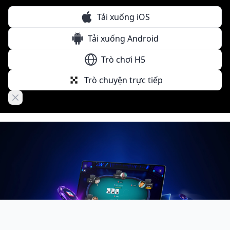
Tải xuống iOS
Tải xuống Android
Trò chơi H5
Trò chuyện trực tiếp
Close banner