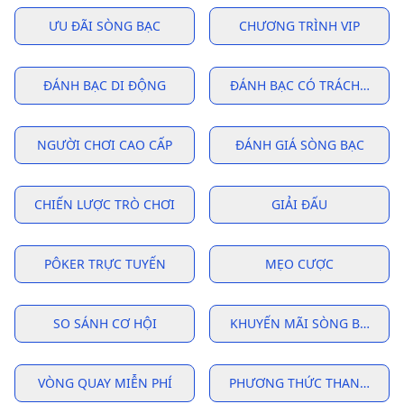
ƯU ĐÃI SÒNG BẠC
CHƯƠNG TRÌNH VIP
ĐÁNH BẠC DI ĐỘNG
ĐÁNH BẠC CÓ TRÁCH NHIỆ
NGƯỜI CHƠI CAO CẤP
ĐÁNH GIÁ SÒNG BẠC
CHIẾN LƯỢC TRÒ CHƠI
GIẢI ĐẤU
PÔKER TRỰC TUYẾN
MẸO CƯỢC
SO SÁNH CƠ HỘI
KHUYẾN MÃI SÒNG BẠC
VÒNG QUAY MIỄN PHÍ
PHƯƠNG THỨC THANH TOÁ