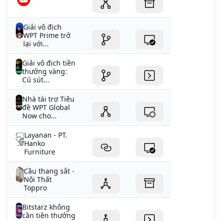
Giải vô địch
WPT Prime trở
lại với...
Giải vô địch tiền
thưởng vàng:
Cú sút...
Nhà tài trợ Tiêu
đề WPT Global
Now cho...
Layanan - PT.
Hanko
Furniture
Cầu thang sắt -
Nội Thất
Toppro
Bitstarz không
cần tiền thưởng