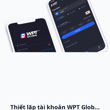
Thiết lập tài khoản WPT Global