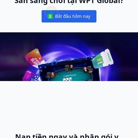
Sẵn sàng chơi tại WPT Global?
Bắt đầu hôm nay
Notifications
Nạp tiền ngay và nhận gói vé