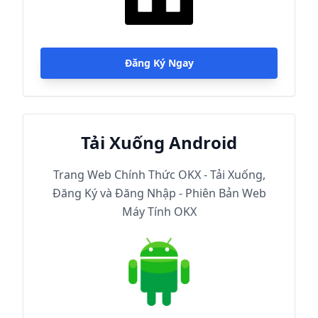
Đăng Ký Ngay
Tải Xuống Android
Trang Web Chính Thức OKX - Tải Xuống,
Đăng Ký và Đăng Nhập - Phiên Bản Web
Máy Tính OKX