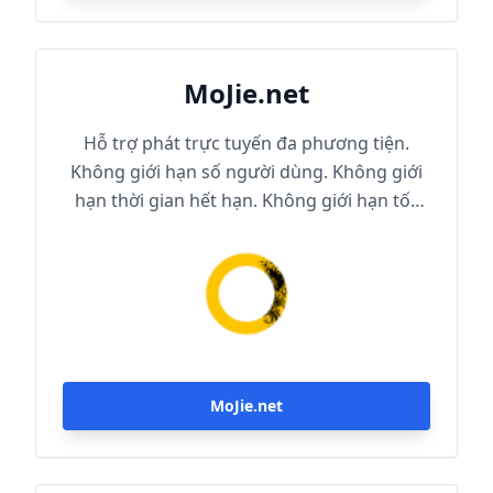
MoJie.net
Hỗ trợ phát trực tuyến đa phương tiện.
Không giới hạn số người dùng. Không giới
hạn thời gian hết hạn. Không giới hạn tốc
độ mạng.
MoJie.net