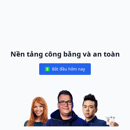
Nền tảng công bằng và an toàn
Bắt đầu hôm nay
Notifications