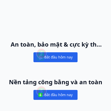
An toàn, bảo mật & cực kỳ thú
vị
Bắt đầu hôm nay
Notifications
Nền tảng công bằng và an toàn
Bắt đầu hôm nay
Notifications