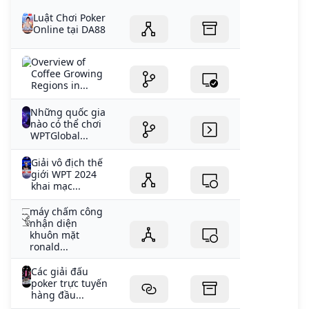
Luật Chơi Poker
Online tại DA88
Overview of
Coffee Growing
Regions in...
Những quốc gia
nào có thể chơi
WPTGlobal...
Giải vô địch thế
giới WPT 2024
khai mạc...
máy chấm công
nhận diện
khuôn mặt
ronald...
Các giải đấu
poker trực tuyến
hàng đầu...