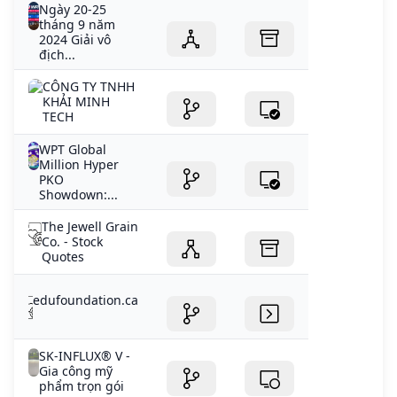
Ngày 20-25
tháng 9 năm
2024 Giải vô
địch...
CÔNG TY TNHH
KHẢI MINH
TECH
WPT Global
Million Hyper
PKO
Showdown:...
The Jewell Grain
Co. - Stock
Quotes
edufoundation.ca
SK-INFLUX® V -
Gia công mỹ
phẩm trọn gói