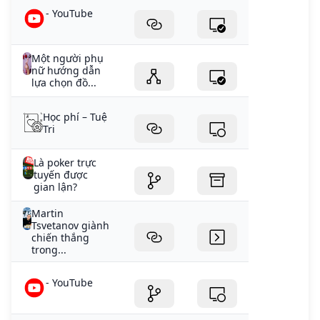
- YouTube
Một người phụ
nữ hướng dẫn
lựa chọn đồ...
Học phí – Tuệ
Tri
Là poker trực
tuyến được
gian lận?
Martin
Tsvetanov giành
chiến thắng
trong...
- YouTube