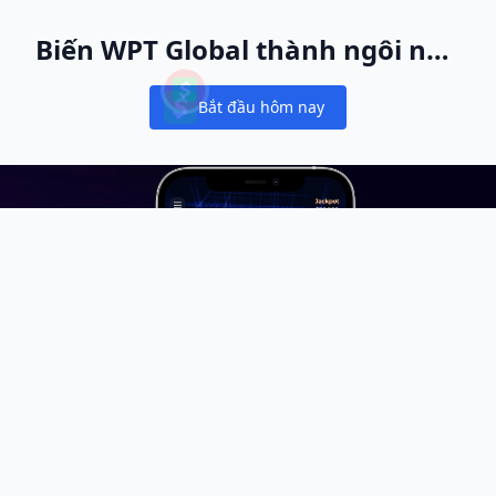
Biến WPT Global thành ngôi nhà
poker online mới của bạn
Bắt đầu hôm nay
Notifications