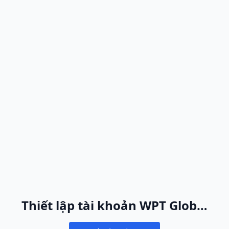
Thiết lập tài khoản WPT Global
của bạn