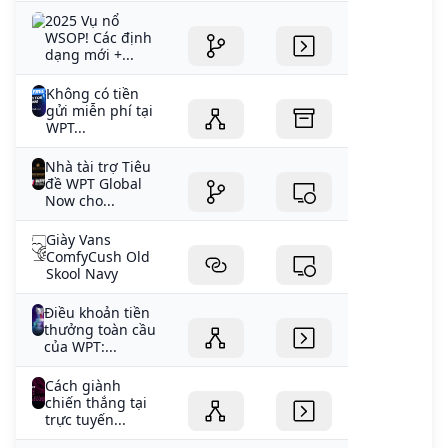
2025 Vụ nổ
WSOP! Các định
dạng mới +...
Không có tiền
gửi miễn phí tại
WPT...
Nhà tài trợ Tiêu
đề WPT Global
Now cho...
Giày Vans
ComfyCush Old
Skool Navy
Điều khoản tiền
thưởng toàn cầu
của WPT:...
Cách giành
chiến thắng tại
trực tuyến...