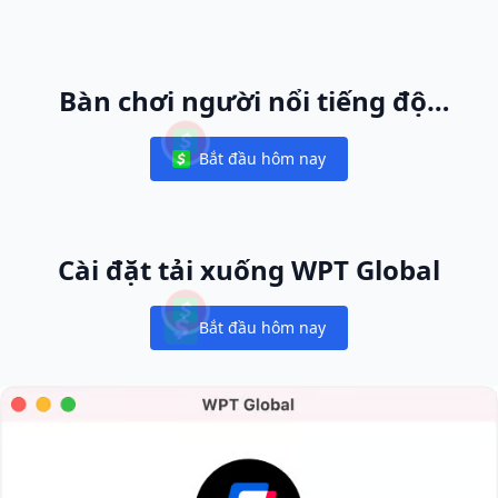
Bàn chơi người nổi tiếng độc
nhất
Bắt đầu hôm nay
Notifications
Cài đặt tải xuống WPT Global
Bắt đầu hôm nay
Notifications