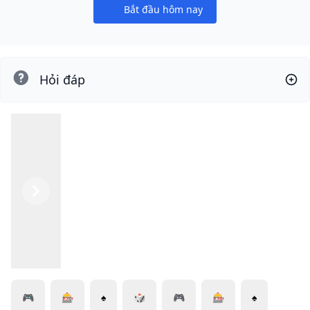
Bắt đầu hôm nay
Notifications
Hỏi đáp
Previous
Next
🎮
🎰
♠️
🎲
🎮
🎰
♠️