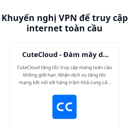
Khuyến nghị VPN để truy cập
internet toàn cầu
CuteCloud - Đám mây dễ
thương nhất
CuteCloud tăng tốc truy cập mạng toàn cầu
không giới hạn. Nhận dịch vụ tăng tốc
mạng kết nối với hàng trăm nhà cung cấp
nội dung trên toàn thế giới. Khả năng truy
cập dòng đơn lên đến 2000Mbps, hơn 1000
máy chủ tốc độ cao trên toàn thế giới, tận
hưởng kết nối nhanh chóng và ổn định mọi
lúc mọi nơi.