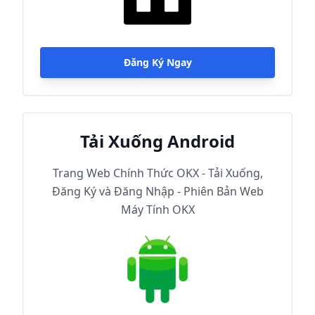
Đăng Ký Ngay
Tải Xuống Android
Trang Web Chính Thức OKX - Tải Xuống,
Đăng Ký và Đăng Nhập - Phiên Bản Web
Máy Tính OKX