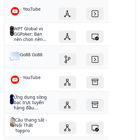
- YouTube
WPT Global vs
GGPoker: Bạn
nên chọn nền...
Go88 Go88
- YouTube
Ứng dụng sòng
bạc trực tuyến
hàng đầu...
Cầu thang sắt -
Nội Thất
Toppro