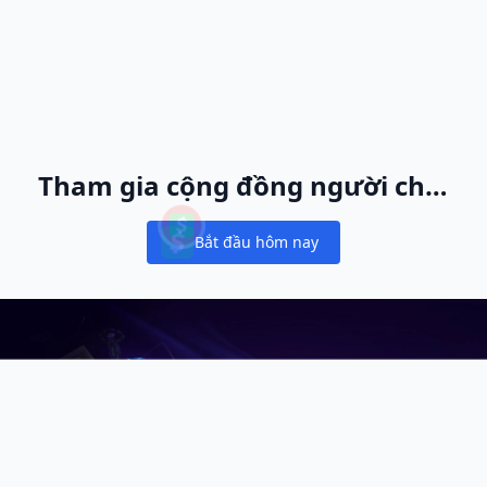
Tham gia cộng đồng người chơi
cash game lớn nhất thế giới
Bắt đầu hôm nay
Notifications