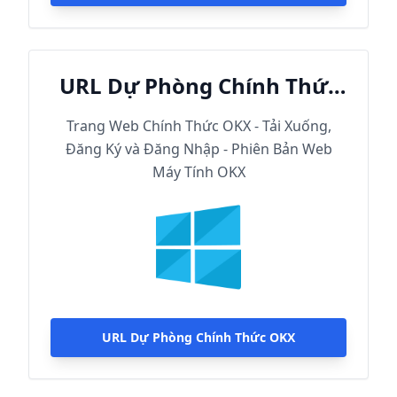
URL Dự Phòng Chính Thức
OKX
Trang Web Chính Thức OKX - Tải Xuống,
Đăng Ký và Đăng Nhập - Phiên Bản Web
Máy Tính OKX
URL Dự Phòng Chính Thức OKX