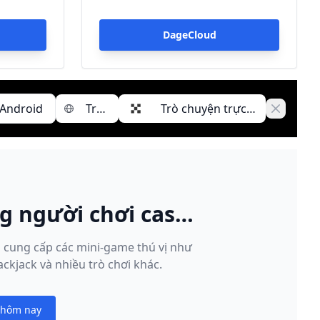
DageCloud
 Android
Trò
Trò chuyện trực
Close ba
chơi
tiếp
H5
g người chơi cash
ất thế giới
 cung cấp các mini-game thú vị như
ackjack và nhiều trò chơi khác.
 hôm nay
s