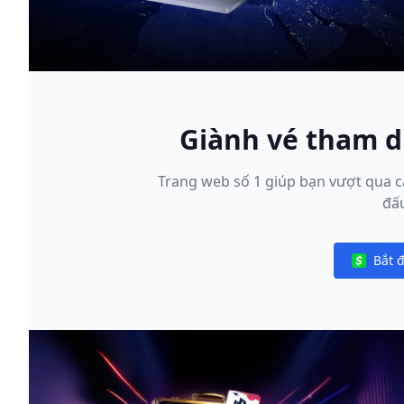
Giành vé tham d
trực tiế
Trang web số 1 giúp bạn vượt qua cá
đấ
Bắt 
Notificat