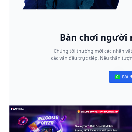
Bàn chơi người 
Chúng tôi thường mời các nhân vật
các ván đấu trực tiếp. Nếu thần tượ
thi đấu và g
Bắt 
Notificat